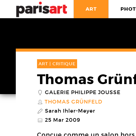
ART
PHOT
ART |
CRITIQUE
Thomas Grün
GALERIE PHILIPPE JOUSSE
_
THOMAS GRÜNFELD
S
Sarah Ihler-Meyer
P
25 Mar 2009
@
Conçue comme un salon hors d