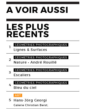
A VOIR AUSSI
LES PLUS
RECENTS
GÉOMÉTRIES PHOTOGRAPHIQUES
1
Lignes & Surfaces
GÉOMÉTRIES PHOTOGRAPHIQUES
2
Nature • André Rouillé
GÉOMÉTRIES PHOTOGRAPHIQUES
3
Escaliers
GÉOMÉTRIES PHOTOGRAPHIQUES
4
Bleu du ciel
ART
5
Hans-Jörg Georgi
Galerie Christian Berst,