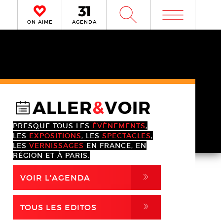
m
W
ON AIME
AGENDA
ALLER
&
VOIR
@
PRESQUE TOUS LES
ÉVÈNEMENTS
,
LES
EXPOSITIONS
, LES
SPECTACLES
,
LES
VERNISSAGES
EN FRANCE, EN
RÉGION ET À PARIS.
,
VOIR L'AGENDA
,
TOUS LES EDITOS