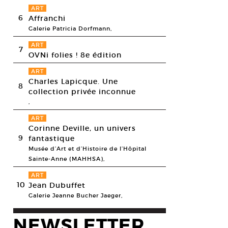
ART
6
Affranchi
Galerie Patricia Dorfmann,
ART
7
OVNi folies ! 8e édition
ART
Charles Lapicque. Une
8
collection privée inconnue
,
ART
Corinne Deville, un univers
9
fantastique
Musée d’Art et d’Histoire de l’Hôpital
Sainte-Anne (MAHHSA),
ART
10
Jean Dubuffet
Galerie Jeanne Bucher Jaeger,
NEWSLETTER