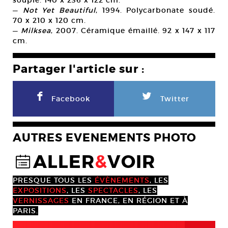
—
Not Yet Beautiful
, 1994. Polycarbonate soudé.
70 x 210 x 120 cm.
—
Milksea
, 2007. Céramique émaillé. 92 x 147 x 117
cm.
Partager l'article sur :
F
L
Facebook
Twitter
AUTRES EVENEMENTS PHOTO
ALLER
&
VOIR
@
PRESQUE TOUS LES
ÉVÈNEMENTS
, LES
EXPOSITIONS
, LES
SPECTACLES
, LES
VERNISSAGES
EN FRANCE, EN RÉGION ET À
PARIS.