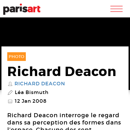
m
PHOTO
Richard Deacon
RICHARD DEACON
S
Léa Bismuth
P
12 Jan 2008
@
Richard Deacon interroge le regard
dans sa perception des formes dans
l’espace. Chacune des sept