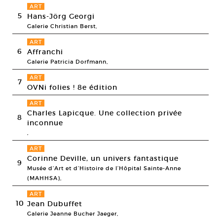
ART
5
Hans-Jörg Georgi
Galerie Christian Berst,
ART
6
Affranchi
Galerie Patricia Dorfmann,
ART
7
OVNi folies ! 8e édition
ART
Charles Lapicque. Une collection privée
8
inconnue
,
ART
Corinne Deville, un univers fantastique
9
Musée d’Art et d’Histoire de l’Hôpital Sainte-Anne
(MAHHSA),
ART
10
Jean Dubuffet
Galerie Jeanne Bucher Jaeger,