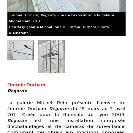
Jimmie Durham,
Regarde
, vue de l’exposition à la galerie
Michel Rein, 2011
Courtesy galerie Michel Rein © Jimmie Durham; Photo: F.
Kleinefenn
Ji
Mic
Jimmie Durham
Cou
Regarde
Kl
La galerie Michel Rein présente l’oeuvre de
Jimmie Durham
Regarde
du 19 mars au 2 avril
2011. Créée pour la Biennale de Lyon 2009,
Regarde
est une installation composée
d’échafaudages et de caméras de surveillance.
Combinant des objets aux fonctions opposées,