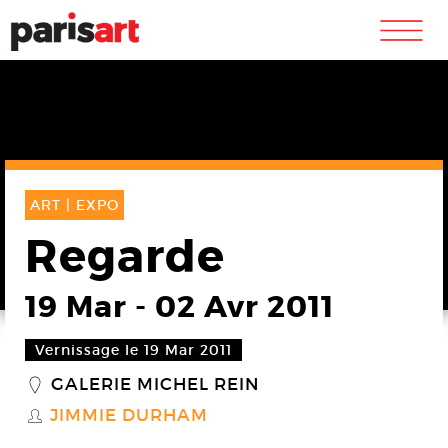
m
ART |
EXPO
Regarde
19 Mar
-
02 Avr 2011
Vernissage le 19 Mar 2011
GALERIE MICHEL REIN
_
JIMMIE DURHAM
S