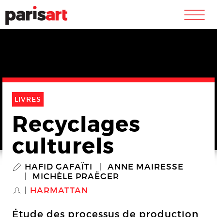
m
LIVRES
Recyclages
culturels
HAFID GAFAÏTI
ANNE MAIRESSE
P
MICHÈLE PRAËGER
HARMATTAN
S
Étude des processus de production