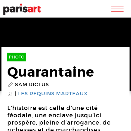
m
PHOTO
Quarantaine
SAM RICTUS
P
LES REQUINS MARTEAUX
S
L’histoire est celle d’une cité
féodale, une enclave jusqu’ici
prospère, pleine d’arrogance, de
richesses et de marchandises.