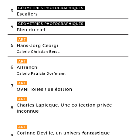
GÉOMÉTRIES PHOTOGRAPHIQUES
3
Escaliers
GÉOMÉTRIES PHOTOGRAPHIQUES
4
Bleu du ciel
ART
5
Hans-Jörg Georgi
Galerie Christian Berst,
ART
6
Affranchi
Galerie Patricia Dorfmann,
ART
7
OVNi folies ! 8e édition
ART
Charles Lapicque. Une collection privée
8
inconnue
,
ART
Corinne Deville, un univers fantastique
9