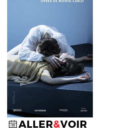
ALLER
&
VOIR
@