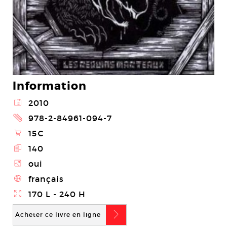
Information
@
2010
2
978-2-84961-094-7
\
15€
E
140
Z
oui
4
français
}
170 L - 240 H
b
Acheter ce livre en ligne