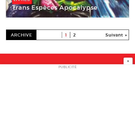
Trans Espèces Apocalypse
ARCHIVE
1
2
Suivant »
×
NEWSLETTER
PUBLICITÉ
L
A PROPOS