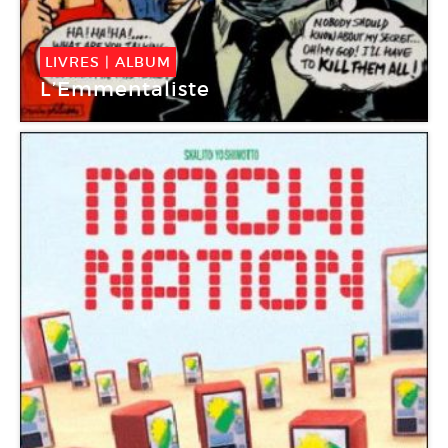
LIVRES
|
ALBUM
L’Emmentaliste