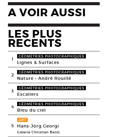
A VOIR AUSSI
LES PLUS
RECENTS
GÉOMÉTRIES PHOTOGRAPHIQUES
1
Lignes & Surfaces
GÉOMÉTRIES PHOTOGRAPHIQUES
2
Nature • André Rouillé
GÉOMÉTRIES PHOTOGRAPHIQUES
3
Escaliers
GÉOMÉTRIES PHOTOGRAPHIQUES
4
Bleu du ciel
ART
5
Hans-Jörg Georgi
Galerie Christian Berst,