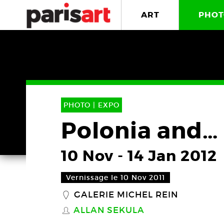
ART
PHOT
PHOTO |
EXPO
Polonia and…
10 Nov
-
14 Jan 2012
Vernissage le 10 Nov 2011
GALERIE MICHEL REIN
_
ALLAN SEKULA
S