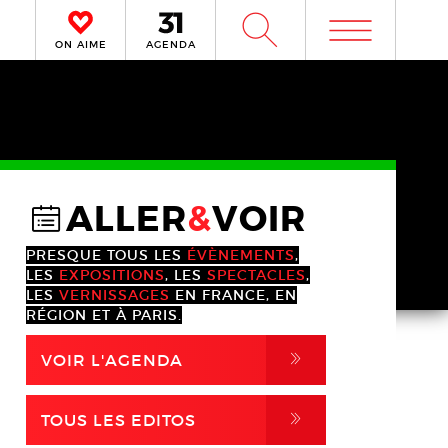
m
W
ON AIME
AGENDA
ALLER
&
VOIR
@
PRESQUE TOUS LES
ÉVÈNEMENTS
,
LES
EXPOSITIONS
, LES
SPECTACLES
,
LES
VERNISSAGES
EN FRANCE, EN
RÉGION ET À PARIS.
,
VOIR L'AGENDA
,
TOUS LES EDITOS