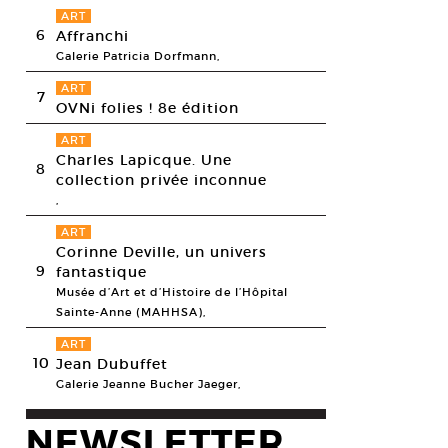
ART
6
Affranchi
Galerie Patricia Dorfmann,
ART
7
OVNi folies ! 8e édition
ART
Charles Lapicque. Une
8
collection privée inconnue
,
ART
Corinne Deville, un univers
9
fantastique
Musée d’Art et d’Histoire de l’Hôpital
Sainte-Anne (MAHHSA),
ART
10
Jean Dubuffet
Galerie Jeanne Bucher Jaeger,
NEWSLETTER