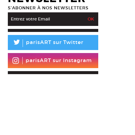
 Sekula, Farmer threshing grass at abandoned airport used by the CIA fo
rism suspects. Szymany, Poland, July 2009, 2007-2009. C-print. 122 x 1
S’ABONNER À NOS NEWSLETTERS
esy Galerie Michel Rein, © Allan Sekula
L
parisART sur Twitter
parisART sur Instagram