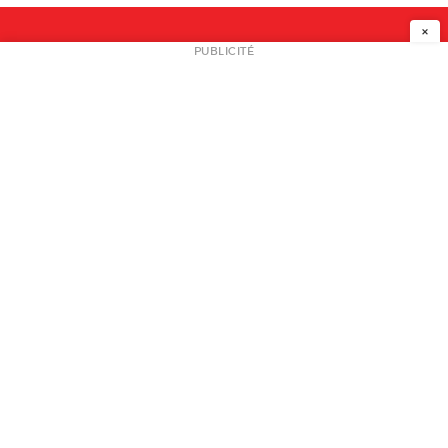
×
NEWSLETTER
PUBLICITÉ
L
A PROPOS
PLAN MEDIA
PARTENAIRES
CONTACT
© 2026 copyright