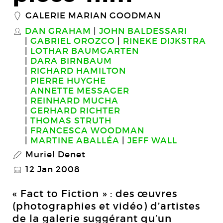
GALERIE MARIAN GOODMAN
_
DAN GRAHAM
JOHN BALDESSARI
S
GABRIEL OROZCO
RINEKE DIJKSTRA
LOTHAR BAUMGARTEN
DARA BIRNBAUM
RICHARD HAMILTON
PIERRE HUYGHE
ANNETTE MESSAGER
REINHARD MUCHA
GERHARD RICHTER
THOMAS STRUTH
FRANCESCA WOODMAN
MARTINE ABALLÉA
JEFF WALL
Muriel Denet
P
12 Jan 2008
@
« Fact to Fiction » : des œuvres
(photographies et vidéo) d’artistes
de la galerie suggérant qu’un