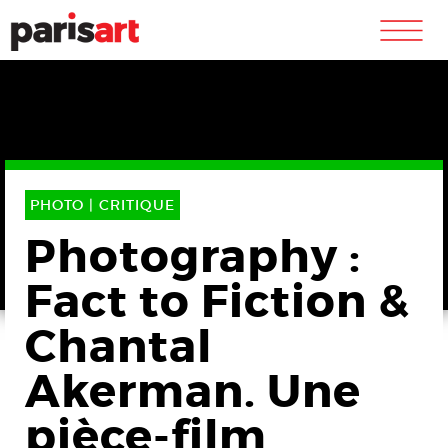
m
PHOTO |
CRITIQUE
Photography :
Fact to Fiction &
Chantal
Akerman. Une
pièce-film