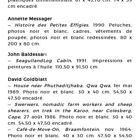
plastiques dimensionnels. 61 x 45,70 cm. 74 x 59
cm encadré.
Annette Messager
—
Histoire des Petites Effigies
, 1990. Peluches,
photos noir et blanc, cadres, vêtements de
poupée, photos noir et blanc redessinées. 80 x
200 x 80 cm.
John Baldessa
ri
—
SeagullandLog Cabin
, 1991. Impressions et
peintures à l’huile. 110,50 x 91,50 cm.
David Goldblatt
—
House near Phuthaditjhaba, Qwa Qwa
, 1er mai
1989. Photo noir et blanc. 30 x 40 cm. 54,50 x
47,50 encadré.
—
Swerwers, nomadic farm workers and sheep
shearers, on trek in the Karoo, near Colesberg,
Cape
, 27 août 1986. Photo noir et blanc. 30 x 40
cm. 54,50 x 47,50 encadré.
—
Café-de-Move-On, Braamfontein
, nov. 1964.
Photo noir et blanc. 40 x 30 cm. 47,50 x 54,50