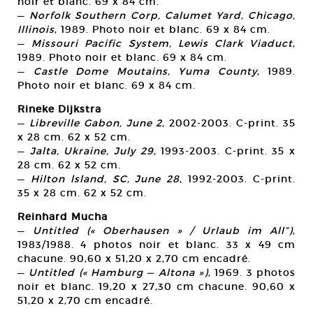
noir et blanc. 69 x 84 cm.
—
Norfolk Southern Corp, Calumet Yard, Chicago,
Illinois
, 1989. Photo noir et blanc. 69 x 84 cm.
—
Missouri Pacific System, Lewis Clark Viaduct
,
1989. Photo noir et blanc. 69 x 84 cm.
—
Castle Dome Moutains, Yuma County
, 1989.
Photo noir et blanc. 69 x 84 cm.
Rineke Dijkstra
—
Libreville Gabon, June 2
, 2002-2003. C-print. 35
x 28 cm. 62 x 52 cm.
—
Jalta, Ukraine, July 29
, 1993-2003. C-print. 35 x
28 cm. 62 x 52 cm.
—
Hilton lsland, SC, June 28
, 1992-2003. C-print.
35 x 28 cm. 62 x 52 cm.
Reinhard Mucha
—
Untitled (« Oberhausen » / Urlaub im All”)
,
1983/1988. 4 photos noir et blanc. 33 x 49 cm
chacune. 90,60 x 51,20 x 2,70 cm encadré.
—
Untitled (« Hamburg — Altona »)
, 1969. 3 photos
noir et blanc. 19,20 x 27,30 cm chacune. 90,60 x
51,20 x 2,70 cm encadré.