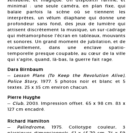
sensuelle, et magique. Un dispositif raffiné, et
minimal : une seule caméra, en plan fixe, qui
balaie parfois la scène où se tiennent les
interprètes, un vélum diaphane qui donne une
profondeur sans fond, des jeux de lumière qui
attisent discrètement la musique, un sur-cadrage
qui métamorphose l’écran en tableaux, mouvants
et sonores. Un grand moment de jubilation, et de
recueillement, dans une enclave spatio-
temporelle presque coupable, au cœur de la ville
qui s’agite, quand, là-bas, la guerre fait rage.
Dara Birnbaum
—
Lesson Plans (To Keep the Revolution Alive),
Police Story
, 1977. 5 photos noir et blanc et 5
textes. 25 x 35 cm environ chacun.
Pierre Huyghe
—
Club
, 2003. Impression offset. 65 x 98 cm. 83 x
127 cm encadré.
Richard Hamilton
—
Palindrome
, 1975. Collotype couleur, 3