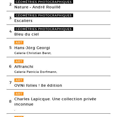
GÉOMÉTRIES PHOTOGRAPHIQUES
2
Nature • André Rouillé
GÉOMÉTRIES PHOTOGRAPHIQUES
3
Escaliers
GÉOMÉTRIES PHOTOGRAPHIQUES
4
Bleu du ciel
ART
5
Hans-Jörg Georgi
Galerie Christian Berst,
ART
6
Affranchi
Galerie Patricia Dorfmann,
ART
7
OVNi folies ! 8e édition
ART
Charles Lapicque. Une collection privée
8
inconnue
,