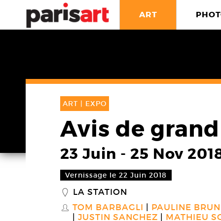
ART
PHOT
ART |
EXPO
Avis de grand 
23 Juin
-
25 Nov 201
Vernissage le 22 Juin 2018
LA STATION
_
TOM BARBAGLI
PAULINE BRUN
S
JUSTIN SANCHEZ
MATHIEU S