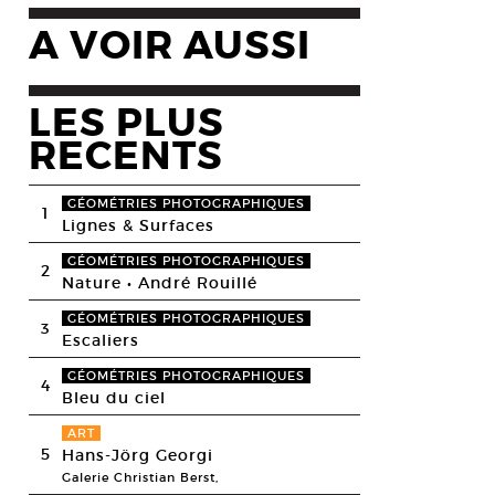
A VOIR AUSSI
LES PLUS
RECENTS
GÉOMÉTRIES PHOTOGRAPHIQUES
1
Lignes & Surfaces
GÉOMÉTRIES PHOTOGRAPHIQUES
2
Nature • André Rouillé
GÉOMÉTRIES PHOTOGRAPHIQUES
3
Escaliers
GÉOMÉTRIES PHOTOGRAPHIQUES
4
Bleu du ciel
ART
5
Hans-Jörg Georgi
Galerie Christian Berst,