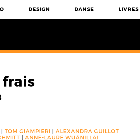
O
DESIGN
DANSE
LIVRES
frais
8
TOM GIAMPIERI
ALEXANDRA GUILLOT
CHMITT
ANNE-LAURE WUÅNILLAI