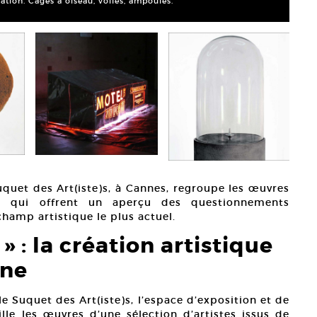
lation. Cages à oiseau, voiles, ampoules.
Justi
Court
quet des Art(iste)s, à Cannes, regroupe les œuvres
ns qui offrent un aperçu des questionnements
champ artistique le plus actuel.
 » : la création artistique
ine
 le Suquet des Art(iste)s, l’espace d’exposition et de
lle les œuvres d’une sélection d’artistes issus de