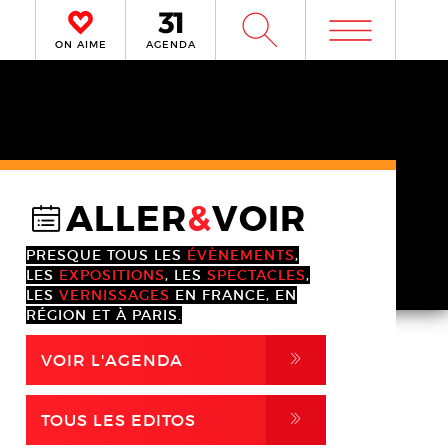
m
W
ON AIME
AGENDA
ALLER
&
VOIR
@
PRESQUE TOUS LES
ÉVÈNEMENTS
,
LES
EXPOSITIONS
, LES
SPECTACLES
,
LES
VERNISSAGES
EN FRANCE, EN
RÉGION ET À PARIS.
,
VOIR L'AGENDA
,
TOUS LES EDITOS