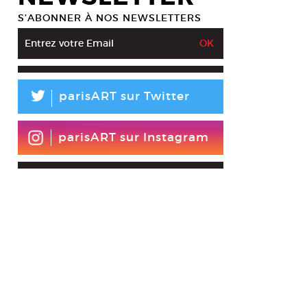
S’ABONNER À NOS NEWSLETTERS
n Sanchez, Sans titre, série ballons (détail), 2017.
. La Station pour Supersimétrica, Matadero, Madrid, © Justin Sanchez,
L
parisART sur Twitter
parisART sur Instagram