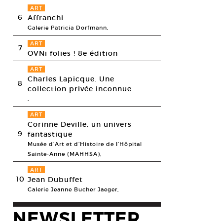
ART
6
Affranchi
Galerie Patricia Dorfmann,
ART
7
OVNi folies ! 8e édition
ART
Charles Lapicque. Une
8
collection privée inconnue
,
ART
Corinne Deville, un univers
9
fantastique
Musée d’Art et d’Histoire de l’Hôpital
Sainte-Anne (MAHHSA),
ART
10
Jean Dubuffet
Galerie Jeanne Bucher Jaeger,
NEWSLETTER