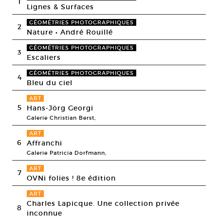
1
Lignes & Surfaces
GÉOMÉTRIES PHOTOGRAPHIQUES
2
Nature • André Rouillé
GÉOMÉTRIES PHOTOGRAPHIQUES
3
Escaliers
GÉOMÉTRIES PHOTOGRAPHIQUES
4
Bleu du ciel
ART
5
Hans-Jörg Georgi
Galerie Christian Berst,
ART
6
Affranchi
Galerie Patricia Dorfmann,
ART
7
OVNi folies ! 8e édition
ART
Charles Lapicque. Une collection privée
8
inconnue