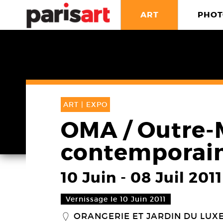
ART
PHOT
ART |
EXPO
OMA / Outre-
contemporai
10 Juin
-
08 Juil 2011
Vernissage le 10 Juin 2011
ORANGERIE ET JARDIN DU LU
_