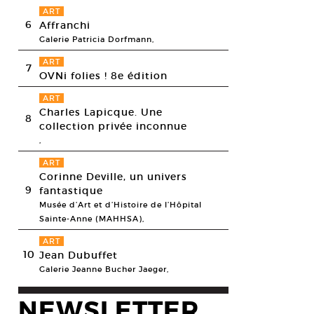
ART
6
Affranchi
Galerie Patricia Dorfmann,
ART
7
OVNi folies ! 8e édition
ART
Charles Lapicque. Une
8
collection privée inconnue
,
ART
Corinne Deville, un univers
9
fantastique
Musée d’Art et d’Histoire de l’Hôpital
Sainte-Anne (MAHHSA),
ART
10
Jean Dubuffet
Galerie Jeanne Bucher Jaeger,
NEWSLETTER