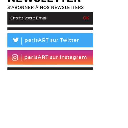
S’ABONNER À NOS NEWSLETTERS
L
parisART sur Twitter
parisART sur Instagram
gue Glombard, S’oublier de temps en temps (détail), 2011. Installation 
tesy Fondation Clément / © Rodrigue Glombard