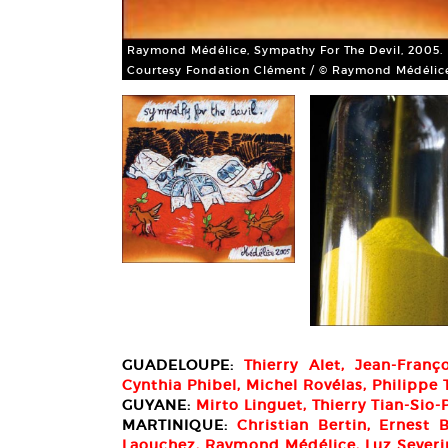
Raymond Médélice, Sympathy For The Devil, 2005. Bâ
Courtesy Fondation Clément / © Raymond Médélic
40 x 10 cm chaque.
GUADELOUPE:
Thierry Alet, Jean-Franç
Cynthia Phibel, Michel Rovélas, Philippe
GUYANE:
Mirto Linguet, Thierry Tian-Sio-
MARTINIQUE:
Christian Bertin, Ernest 
Laouchez, Raymond Médélice, Luz Severi