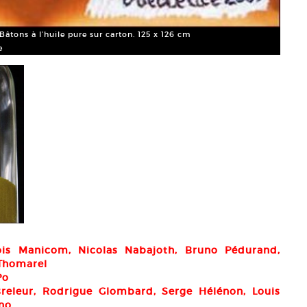
tons à l’huile pure sur carton. 125 x 126 cm
e
Rodri
Cour
ois Manicom, Nicolas Nabajoth, Bruno Pédurand,
 Thomarel
Po
Breleur, Rodrigue Glombard, Serge Hélénon, Louis
no