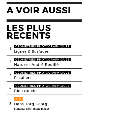
A VOIR AUSSI
LES PLUS
RECENTS
GÉOMÉTRIES PHOTOGRAPHIQUES
1
Lignes & Surfaces
GÉOMÉTRIES PHOTOGRAPHIQUES
2
Nature • André Rouillé
GÉOMÉTRIES PHOTOGRAPHIQUES
3
Escaliers
GÉOMÉTRIES PHOTOGRAPHIQUES
4
Bleu du ciel
ART
5
Hans-Jörg Georgi
Galerie Christian Berst,