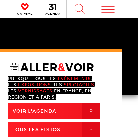
m
W
ON AIME
AGENDA
ALLER
&
VOIR
@
PRESQUE TOUS LES
ÉVÈNEMENTS
,
LES
EXPOSITIONS
, LES
SPECTACLES
,
LES
VERNISSAGES
EN FRANCE, EN
RÉGION ET À PARIS.
,
VOIR L'AGENDA
,
TOUS LES EDITOS