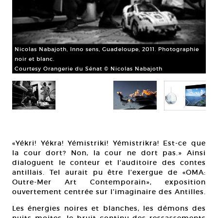
Nicolas Nabajoth, Inno sens, Guadeloupe, 2011. Photographie
90 x
noir et blanc.
Courtesy Orangerie du Sénat © Nicolas Nabajoth
Thi
Acr
Cou
«Yékri! Yékra! Yémistriki! Yémistrikra! Est-ce que
Gé
la cour dort? Non, la cour ne dort pas.» Ainsi
dialoguent le conteur et l’auditoire des contes
antillais. Tel aurait pu être l’exergue de «OMA:
Outre-Mer Art Contemporain», exposition
ouvertement centrée sur l’imaginaire des Antilles.
Les énergies noires et blanches, les démons des