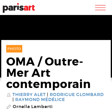
m
PHOTO
OMA / Outre-
Mer Art
contemporain
THIERRY ALET
RODRIGUE GLOMBARD
S
RAYMOND MÉDÉLICE
Ornella Lamberti
P