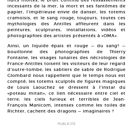
nuits moites, le bruit continu des ressassements
incessants de la mer, la mort et ses fantômes de
papier, l’impérieuse envie de danser, les totems
cramoisis, et le sang rouge, toujours; toutes ces
mythologies des Antilles affleurent dans les
peintures, sculptures, installations, vidéos et
photographies des artistes présentés à «OMA».
Ainsi, un liquide épais et rouge — du sang? —
bouillonne des photographies de Thierry
Fontaine; les visages lunaires des nécrologies de
France-Antilles toisent les visiteurs de leur regard
d’outre-tombe; les sabliers de sable de Rodrigue
Glombard nous rappellent que le temps nous est
compté; les totems sculptés de figures magiques
de Louis Laouchez se dressent à l’instar du
«poteau mitan», ce lien nécessaire entre ciel et
terre; les ciels furieux et terribles de Jean-
François Manicom, intenses comme les toiles de
Richter, cachent des dragons — imaginaires ?
PUBLICITÉ