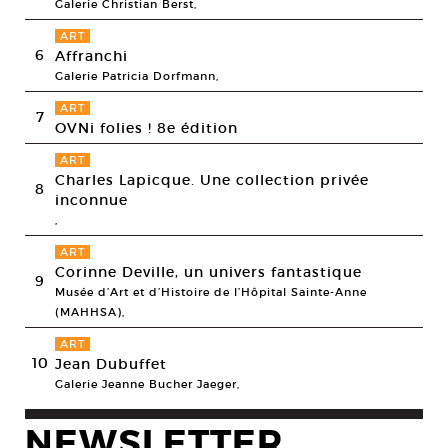
Galerie Christian Berst,
ART
6
Affranchi
Galerie Patricia Dorfmann,
ART
7
OVNi folies ! 8e édition
ART
Charles Lapicque. Une collection privée
8
inconnue
,
ART
Corinne Deville, un univers fantastique
9
Musée d’Art et d’Histoire de l’Hôpital Sainte-Anne
(MAHHSA),
ART
10
Jean Dubuffet
Galerie Jeanne Bucher Jaeger,
NEWSLETTER