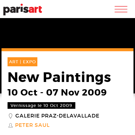
m
ART |
EXPO
New Paintings
10 Oct
-
07 Nov 2009
Vernissage le 10 Oct 2009
GALERIE PRAZ-DELAVALLADE
_
PETER SAUL
S