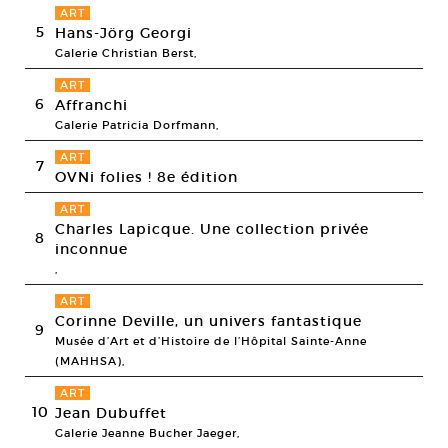
ART
5
Hans-Jörg Georgi
Galerie Christian Berst,
ART
6
Affranchi
Galerie Patricia Dorfmann,
ART
7
OVNi folies ! 8e édition
ART
Charles Lapicque. Une collection privée
8
inconnue
,
ART
Corinne Deville, un univers fantastique
9
Musée d’Art et d’Histoire de l’Hôpital Sainte-Anne
(MAHHSA),
ART
10
Jean Dubuffet
Galerie Jeanne Bucher Jaeger,