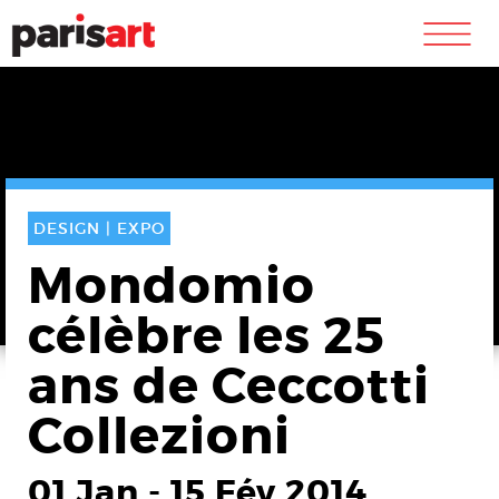
m
DESIGN |
EXPO
Mondomio
célèbre les 25
ans de Ceccotti
Collezioni
01 Jan
-
15 Fév 2014