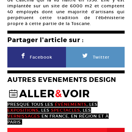
de Cascina qui la vu naître en 1956. Elle y est
implantée sur un site de 6000 m2 et comptent
40 employés dont une majorité d’artisans qui
perpétuent cette tradition de l’ébénisterie
propre à cette partie de la Toscane.
Partager l'article sur :
F
L
Facebook
Twitter
AUTRES EVENEMENTS DESIGN
ALLER
&
VOIR
@
PRESQUE TOUS LES
ÉVÈNEMENTS
, LES
EXPOSITIONS
, LES
SPECTACLES
, LES
VERNISSAGES
EN FRANCE, EN RÉGION ET À
PARIS.