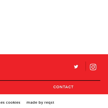
L
CONTACT
es cookies
made by reqst