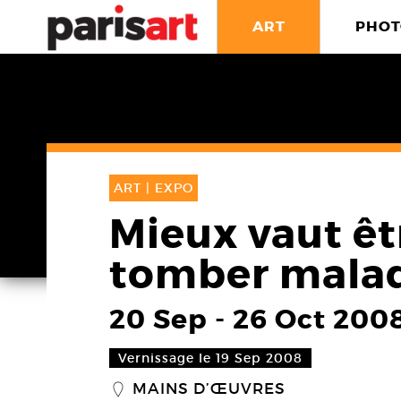
ART
PHOT
ART |
EXPO
Mieux vaut êt
tomber mala
20 Sep
-
26 Oct 200
Vernissage le 19 Sep 2008
MAINS D’ŒUVRES
_