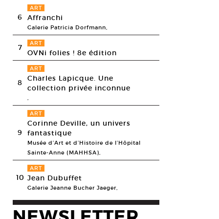
ART
6
Affranchi
Galerie Patricia Dorfmann,
ART
7
OVNi folies ! 8e édition
ART
Charles Lapicque. Une
8
collection privée inconnue
,
ART
Corinne Deville, un univers
9
fantastique
Musée d’Art et d’Histoire de l’Hôpital
Sainte-Anne (MAHHSA),
ART
10
Jean Dubuffet
Galerie Jeanne Bucher Jaeger,
NEWSLETTER