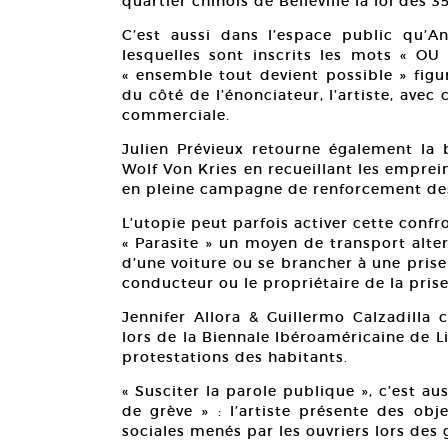
quartier chinois de Belleville la loi des 
C’est aussi dans l’espace public qu’A
lesquelles sont inscrits les mots « OU 
« ensemble tout devient possible » figu
du côté de l’énonciateur, l’artiste, ave
commerciale.
Julien Prévieux retourne également la
Wolf Von Kries en recueillant les emprein
en pleine campagne de renforcement de
L’utopie peut parfois activer cette confro
« Parasite » un moyen de transport alterna
d’une voiture ou se brancher à une prise
conducteur ou le propriétaire de la prise
Jennifer Allora & Guillermo Calzadilla 
lors de la Biennale Ibéroaméricaine de L
protestations des habitants.
« Susciter la parole publique », c’est au
de grève » : l’artiste présente des obj
sociales menés par les ouvriers lors des 