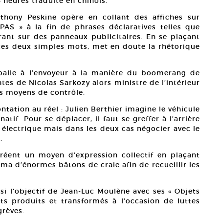
35 heures traduite en chinois.
nthony Peskine opère en collant des affiches sur
PAS » à la fin de phrases déclaratives telles que
rant sur des panneaux publicitaires. En se plaçant
c ces deux simples mots, met en doute la rhétorique
 balle à l’envoyeur à la manière du boomerang de
tes de Nicolas Sarkozy alors ministre de l’intérieur
s moyens de contrôle.
ntation au réel : Julien Berthier imagine le véhicule
tif. Pour se déplacer, il faut se greffer à l’arrière
 électrique mais dans les deux cas négocier avec le
.
créent un moyen d’expression collectif en plaçant
ima d’énormes bâtons de craie afin de recueillir les
ssi l’objectif de Jean-Luc Moulène avec ses « Objets
ets produits et transformés à l’occasion de luttes
grèves.