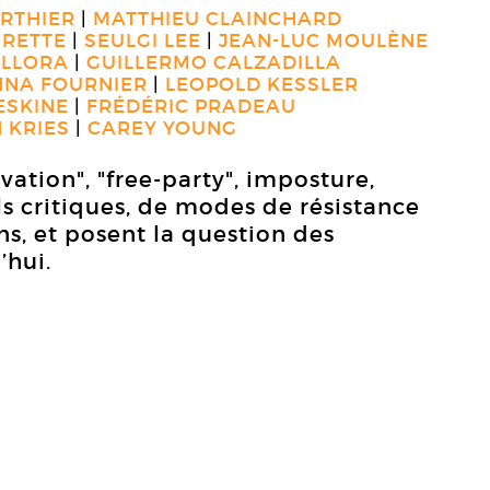
ERTHIER
MATTHIEU CLAINCHARD
URETTE
SEULGI LEE
JEAN-LUC MOULÈNE
ALLORA
GUILLERMO CALZADILLA
NA FOURNIER
LEOPOLD KESSLER
ESKINE
FRÉDÉRIC PRADEAU
 KRIES
CAREY YOUNG
vation", "free-party", imposture,
ls critiques, de modes de résistance
ns, et posent la question des
’hui.