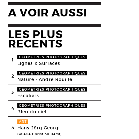
A VOIR AUSSI
LES PLUS
RECENTS
GÉOMÉTRIES PHOTOGRAPHIQUES
1
Lignes & Surfaces
GÉOMÉTRIES PHOTOGRAPHIQUES
2
Nature • André Rouillé
GÉOMÉTRIES PHOTOGRAPHIQUES
3
Escaliers
GÉOMÉTRIES PHOTOGRAPHIQUES
4
Bleu du ciel
ART
5
Hans-Jörg Georgi
Galerie Christian Berst,