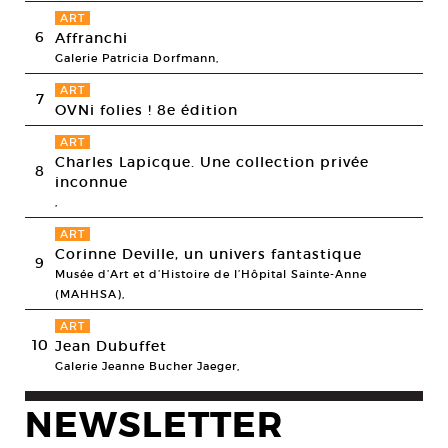
ART
6
Affranchi
Galerie Patricia Dorfmann,
ART
7
OVNi folies ! 8e édition
ART
Charles Lapicque. Une collection privée
8
inconnue
,
ART
Corinne Deville, un univers fantastique
9
Musée d’Art et d’Histoire de l’Hôpital Sainte-Anne
(MAHHSA),
ART
10
Jean Dubuffet
Galerie Jeanne Bucher Jaeger,
NEWSLETTER