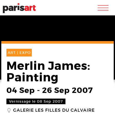
m
ART |
EXPO
Merlin James:
Painting
04 Sep
-
26 Sep 2007
Vernissage le 08 Sep 2007
GALERIE LES FILLES DU CALVAIRE
_