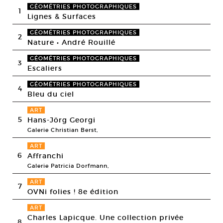
GÉOMÉTRIES PHOTOGRAPHIQUES
1
Lignes & Surfaces
GÉOMÉTRIES PHOTOGRAPHIQUES
2
Nature • André Rouillé
GÉOMÉTRIES PHOTOGRAPHIQUES
3
Escaliers
GÉOMÉTRIES PHOTOGRAPHIQUES
4
Bleu du ciel
ART
5
Hans-Jörg Georgi
Galerie Christian Berst,
ART
6
Affranchi
Galerie Patricia Dorfmann,
ART
7
OVNi folies ! 8e édition
ART
Charles Lapicque. Une collection privée
8