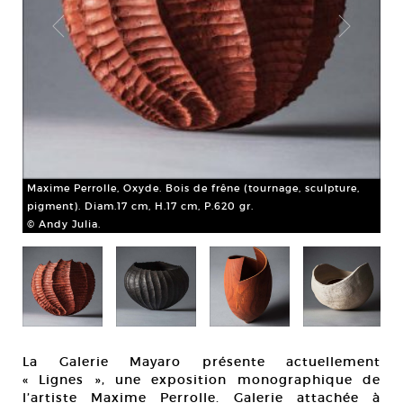
Maxime Perrolle, Oxyde. Bois de frêne (tournage, sculpture,
Max
pigment). Diam.17 cm, H.17 cm, P.620 gr.
pig
© Andy Julia.
© A
La Galerie Mayaro présente actuellement
« Lignes », une exposition monographique de
l’artiste Maxime Perrolle. Galerie attachée à