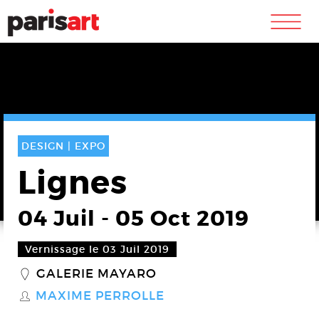
m
DESIGN |
EXPO
Lignes
04 Juil
-
05 Oct 2019
Vernissage le 03 Juil 2019
GALERIE MAYARO
_
MAXIME PERROLLE
S