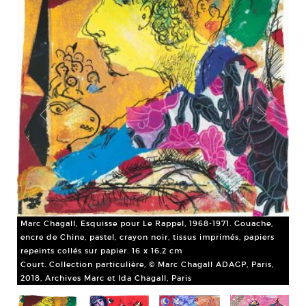
Marc Chagall, Esquisse pour Le Rappel, 1968-1971. Gouache,
encre de Chine, pastel, crayon noir, tissus imprimés, papiers
repeints collés sur papier. 16 x 16,2 cm
Court. Collection particulière, © Marc Chagall ADAGP, Paris,
Mar
2018, Archives Marc et Ida Chagall, Paris
de 
tis