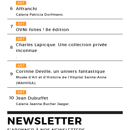
ART
6
Affranchi
Galerie Patricia Dorfmann,
ART
7
OVNi folies ! 8e édition
ART
Charles Lapicque. Une collection privée
8
inconnue
,
ART
Corinne Deville, un univers fantastique
9
Musée d’Art et d’Histoire de l’Hôpital Sainte-Anne
(MAHHSA),
ART
10
Jean Dubuffet
Galerie Jeanne Bucher Jaeger,
NEWSLETTER