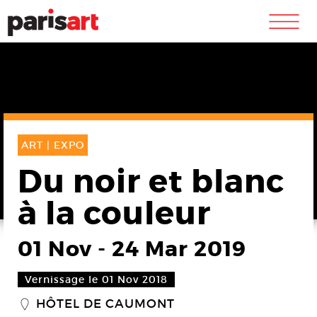
m
ART |
EXPO
Du noir et blanc
à la couleur
01 Nov
-
24 Mar 2019
Vernissage le 01 Nov 2018
HÔTEL DE CAUMONT
_