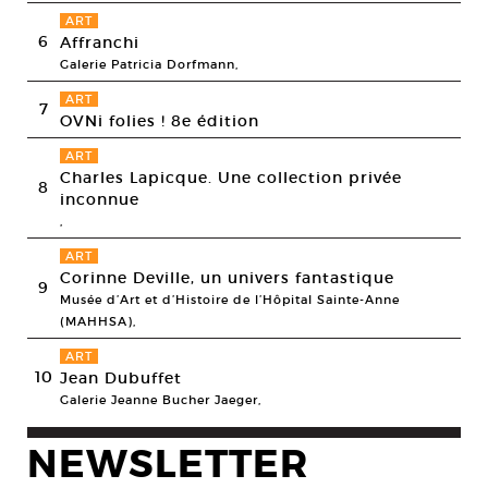
ART
6
Affranchi
Galerie Patricia Dorfmann,
ART
7
OVNi folies ! 8e édition
ART
Charles Lapicque. Une collection privée
8
inconnue
,
ART
Corinne Deville, un univers fantastique
9
Musée d’Art et d’Histoire de l’Hôpital Sainte-Anne
(MAHHSA),
ART
10
Jean Dubuffet
Galerie Jeanne Bucher Jaeger,
NEWSLETTER