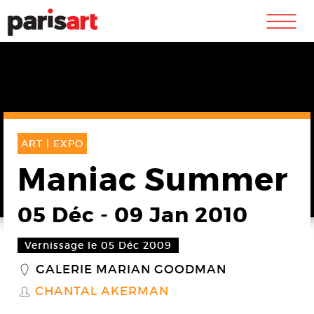
m
ART |
EXPO
Maniac Summer
05 Déc
-
09 Jan 2010
Vernissage le 05 Déc 2009
GALERIE MARIAN GOODMAN
_
CHANTAL AKERMAN
S