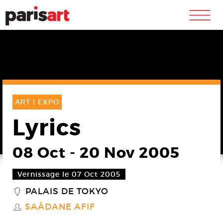
m
ART |
EXPO
Lyrics
08 Oct
-
20 Nov 2005
Vernissage le 07 Oct 2005
PALAIS DE TOKYO
_
SAÂDANE AFIF
S