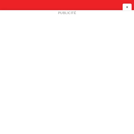
×
NEWSLETTER
PUBLICITÉ
L
A PROPOS
PLAN MEDIA
PARTENAIRES
CONTACT
© 2026 copyright