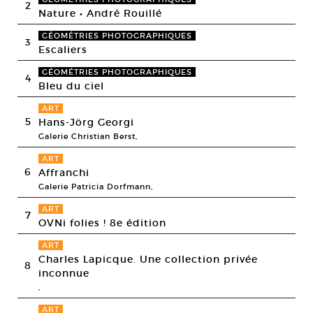
2
Nature • André Rouillé
GÉOMÉTRIES PHOTOGRAPHIQUES
3
Escaliers
GÉOMÉTRIES PHOTOGRAPHIQUES
4
Bleu du ciel
ART
5
Hans-Jörg Georgi
Galerie Christian Berst,
ART
6
Affranchi
Galerie Patricia Dorfmann,
ART
7
OVNi folies ! 8e édition
ART
Charles Lapicque. Une collection privée
8
inconnue
,
ART