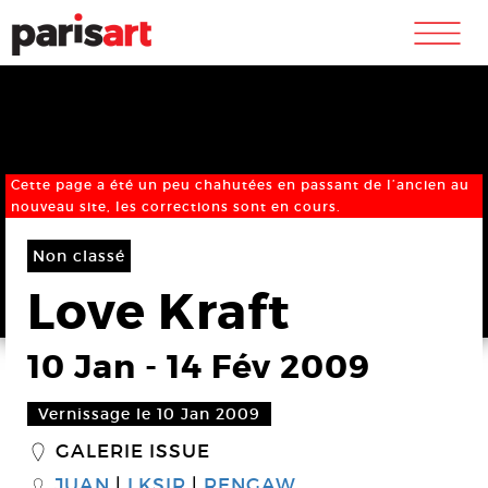
m
Cette page a été un peu chahutées en passant de l’ancien au
nouveau site, les corrections sont en cours.
Non classé
Love Kraft
10 Jan
-
14 Fév 2009
Vernissage le 10 Jan 2009
GALERIE ISSUE
_
JUAN
LKSIR
RENGAW
S