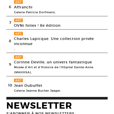
ART
6
Affranchi
Galerie Patricia Dorfmann,
ART
7
OVNi folies ! 8e édition
ART
Charles Lapicque. Une collection privée
8
inconnue
,
ART
Corinne Deville, un univers fantastique
9
Musée d’Art et d’Histoire de l’Hôpital Sainte-Anne
(MAHHSA),
ART
10
Jean Dubuffet
Galerie Jeanne Bucher Jaeger,
NEWSLETTER
S’ABONNER À NOS NEWSLETTERS