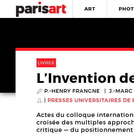
ART
PHOT
LIVRES
L’Invention de
P.-HENRY FRANGNE
J.-MARC
P
PRESSES UNIVERSITAIRES DE
S
Actes du colloque internationa
croisée des multiples approc
critique — du positionnement