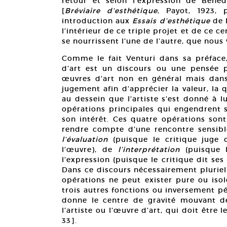
retour et selon l’expression de Bened
[
Bréviaire d’esthétique
, Payot, 1923, 
introduction aux
Essais d’esthétique
de B
l’intérieur de ce triple projet et de ce ce
se nourrissent l’une de l’autre, que nous
Comme le fait Venturi dans sa préface
d’art est un discours ou une pensée p
œuvres d’art non en général mais dans 
jugement afin d’apprécier la valeur, la 
au dessein que l’artiste s’est donné à l
opérations principales qui engendrent s
son intérêt. Ces quatre opérations sont
rendre compte d’une rencontre sensible
l’évaluation
(puisque le critique juge o
l’œuvre), de
l’interprétation
(puisque l
l’expression (puisque le critique dit ses
Dans ce discours nécessairement pluriel 
opérations ne peut exister pure ou isol
trois autres fonctions ou inversement p
donne le centre de gravité mouvant de 
l’artiste ou l’œuvre d’art, qui doit être 
33].