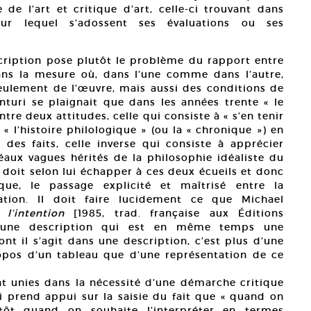
 de l’art et critique d’art, celle-ci trouvant dans
s sur lequel s’adossent ses évaluations ou ses
escription pose plutôt le problème du rapport entre
t dans la mesure où, dans l’une comme dans l’autre,
seulement de l’œuvre, mais aussi des conditions de
turi se plaignait que dans les années trente « le
entre deux attitudes, celle qui consiste à « s’en tenir
e « l’histoire philologique » (ou la « chronique ») en
des faits, celle inverse qui consiste à apprécier
aux vagues hérités de la philosophie idéaliste du
t doit selon lui échapper à ces deux écueils et donc
ique, le passage explicité et maîtrisé entre la
luation. Il doit faire lucidement ce que Michael
l’intention
[1985, trad. française aux Éditions
r une description qui est en même temps une
ont il s’agit dans une description, c’est plus d’une
opos d’un tableau que d’une représentation de ce
sont unies dans la nécessité d’une démarche critique
ui prend appui sur la saisie du fait que « quand on
ôt quand on souhaite l’interpréter en termes