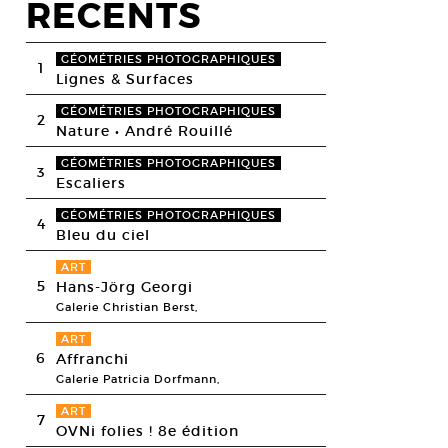
RECENTS
GÉOMÉTRIES PHOTOGRAPHIQUES
1
Lignes & Surfaces
GÉOMÉTRIES PHOTOGRAPHIQUES
2
Nature • André Rouillé
GÉOMÉTRIES PHOTOGRAPHIQUES
3
Escaliers
GÉOMÉTRIES PHOTOGRAPHIQUES
4
Bleu du ciel
ART
5
Hans-Jörg Georgi
Galerie Christian Berst,
ART
6
Affranchi
Galerie Patricia Dorfmann,
ART
7
OVNi folies ! 8e édition