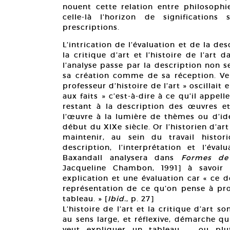
nouent cette relation entre philosophie
celle-là l’horizon de signification
prescriptions.
L’intrication de l’évaluation et de la d
la critique d’art et l’histoire de l’ar
l’analyse passe par la description non 
sa création comme de sa réception. Ven
professeur d’histoire de l’art » oscillait 
aux faits » c’est-à-dire à ce qu’il appell
restant à la description des œuvres et 
l’œuvre à la lumière de thèmes ou d’idé
début du XIXe siècle. Or l’historien d’ar
maintenir, au sein du travail histor
description, l’interprétation et l’éva
Baxandall analysera dans
Formes de 
Jacqueline Chambon, 1991] à savoi
explication et une évaluation car « ce d
représentation de ce qu’on pense à pr
tableau. » [
Ibid.
, p. 27]
L’histoire de l’art et la critique d’art 
au sens large, et réflexive, démarche q
veut expliquer un tableau — ou plut