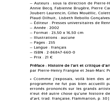
— Auteurs : sous la direction de Pierre
Annie Becq, Fabienne Brugère, Pierre 
Joubert-Laurencin, Gilles Mouëllic, Colett
Plaud-Dilhuit,. Lisbeth Rebollo Gonçalve
— Éditeur : Presses universitaires de Ren
— Année : 2002
— Format : 23,50 x 16,50 cm
— Illustrations : aucune
— Pages : 235
— Langue : français
— ISBN : 2-86847-660-0
— Prix : 21 €
Préface : Histoire de l’art et critique d’ar
par Pierre-Henry Frangne et Jean-Marc P
« Ccomme j’exposais, voilà bien des an
programme ne fut pas bien accueilli p
erronés prononcés sur les grands artist
n’eut été autre chose qu’une histoire de 
d’art
, trad. française, Flammarion, p. 30]