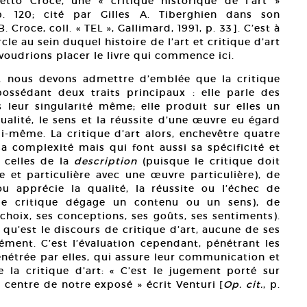
etto Croce, une « critique historique de l’art »
p. 120; cité par Gilles A. Tiberghien dans son
. Croce, coll. « TEL », Gallimard, 1991, p. 33]. C’est à
rcle au sein duquel histoire de l’art et critique d’art
 voudrions placer le livre qui commence ici.
, nous devons admettre d’emblée que la critique
ossédant deux traits principaux : elle parle des
leur singularité même; elle produit sur elles un
qualité, le sens et la réussite d’une œuvre eu égard
ui-même. La critique d’art alors, enchevêtre quatre
a complexité mais qui font aussi sa spécificité et
 celles de la
description
(puisque le critique doit
 et particulière avec une œuvre particulière), de
u apprécie la qualité, la réussite ou l’échec de
e critique dégage un contenu ou un sens), de
 choix, ses conceptions, ses goûts, ses sentiments).
qu’est le discours de critique d’art, aucune de ses
ément. C’est l’évaluation cependant, pénétrant les
énétrée par elles, qui assure leur communication et
la critique d’art: « C’est le jugement porté sur
le centre de notre exposé » écrit Venturi [
Op. cit.
, p.