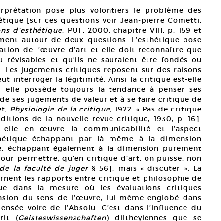
nterprétation pose plus volontiers le problème des
hétique [sur ces questions voir Jean-pierre Cometti,
ns d’esthétique
, PUF, 2000, chapitre VIII, p. 159 et
ement autour de deux questions. L’esthétique pose
ation de l’œuvre d’art et elle doit reconnaître que
ou révisables et qu’ils ne sauraient être fondés ou
Les jugements critiques reposent sur des raisons
t interroger la légitimité. Ainsi la critique est-elle
ù elle possède toujours la tendance à penser ses
 de ses jugements de valeur et à se faire critique de
et,
Physiologie de la critique
, 1922. « Pas de critique
Éditions de la nouvelle revue critique, 1930, p. 16].
met-elle en œuvre la communicabilité et l’aspect
thétique échappant par là même à la dimension
ve, échappant également à la dimension purement
pour permettre, qu’en critique d’art, on puisse, non
 de la faculté de juger
§ 56], mais « discuter ». La
rnent les rapports entre critique et philosophie de
que dans la mesure où les évaluations critiques
ension du sens de l’œuvre, lui-même englobé dans
pensée voire de l’Absolu. C’est dans l’influence du
rit (
Geisteswissenschaften
) diltheyiennes que se