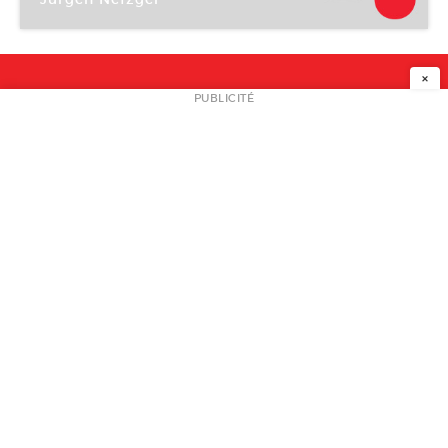
Musée des beaux-arts de Dunkerque
×
NEWSLETTER
PUBLICITÉ
L
A PROPOS
PLAN MEDIA
PARTENAIRES
CONTACT