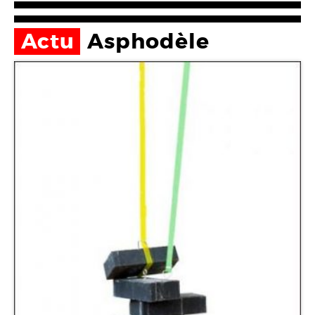
Actu
Asphodèle