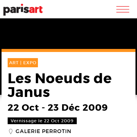
m
ART |
EXPO
Les Noeuds de
Janus
22 Oct
-
23 Déc 2009
Vernissage le 22 Oct 2009
GALERIE PERROTIN
_