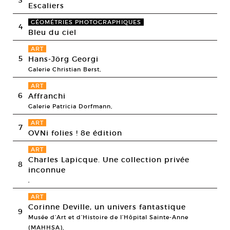
Escaliers
GÉOMÉTRIES PHOTOGRAPHIQUES
4
Bleu du ciel
ART
5
Hans-Jörg Georgi
Galerie Christian Berst,
ART
6
Affranchi
Galerie Patricia Dorfmann,
ART
7
OVNi folies ! 8e édition
ART
Charles Lapicque. Une collection privée
8
inconnue
,
ART
Corinne Deville, un univers fantastique
9
Musée d’Art et d’Histoire de l’Hôpital Sainte-Anne
(MAHHSA),