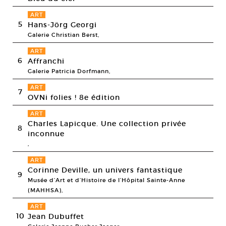
ART
5
Hans-Jörg Georgi
Galerie Christian Berst,
ART
6
Affranchi
Galerie Patricia Dorfmann,
ART
7
OVNi folies ! 8e édition
ART
Charles Lapicque. Une collection privée
8
inconnue
,
ART
Corinne Deville, un univers fantastique
9
Musée d’Art et d’Histoire de l’Hôpital Sainte-Anne
(MAHHSA),
ART
10
Jean Dubuffet