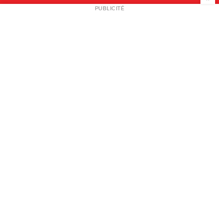
NEWSLETTER
PUBLICITÉ
L
A PROPOS
PLAN MEDIA
PARTENAIRES
CONTACT
© 2026 copyright
Mentions légales / CGV
Contact