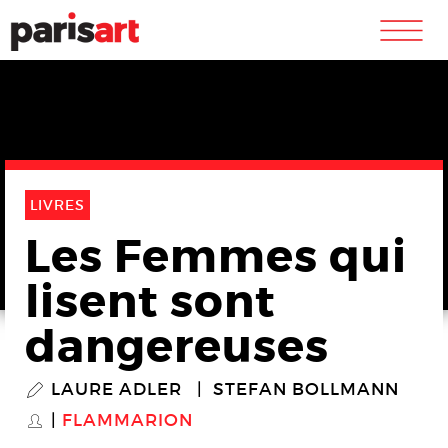
m
LIVRES
Les Femmes qui
lisent sont
dangereuses
LAURE ADLER
STEFAN BOLLMANN
P
FLAMMARION
S