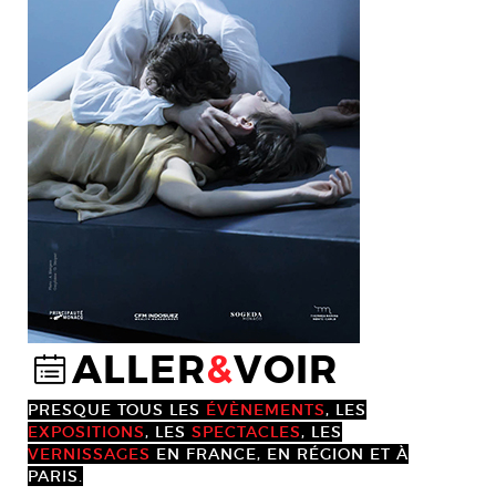
ALLER
&
VOIR
@
PRESQUE TOUS LES
ÉVÈNEMENTS
, LES
EXPOSITIONS
, LES
SPECTACLES
, LES
VERNISSAGES
EN FRANCE, EN RÉGION ET À
PARIS.