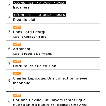
GÉOMÉTRIES PHOTOGRAPHIQUES
3
Escaliers
GÉOMÉTRIES PHOTOGRAPHIQUES
4
Bleu du ciel
ART
5
Hans-Jörg Georgi
Galerie Christian Berst,
ART
6
Affranchi
Galerie Patricia Dorfmann,
ART
7
OVNi folies ! 8e édition
ART
Charles Lapicque. Une collection privée
8
inconnue
,
ART
Corinne Deville, un univers fantastique
9
Musée d’Art et d’Histoire de l’Hôpital Sainte-Anne