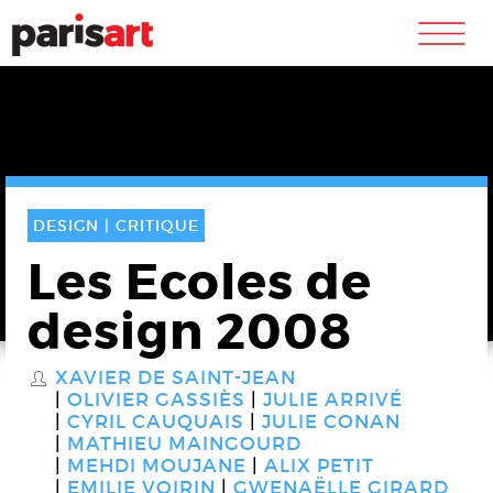
m
DESIGN |
CRITIQUE
Les Ecoles de
design 2008
XAVIER DE SAINT-JEAN
S
OLIVIER GASSIÈS
JULIE ARRIVÉ
CYRIL CAUQUAIS
JULIE CONAN
MATHIEU MAINGOURD
MEHDI MOUJANE
ALIX PETIT
EMILIE VOIRIN
GWENAËLLE GIRARD