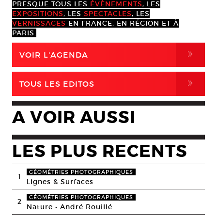
PRESQUE TOUS LES
ÉVÈNEMENTS
, LES
EXPOSITIONS
, LES
SPECTACLES
, LES
VERNISSAGES
EN FRANCE, EN RÉGION ET À
PARIS.
,
VOIR L'AGENDA
,
TOUS LES EDITOS
A VOIR AUSSI
LES PLUS RECENTS
GÉOMÉTRIES PHOTOGRAPHIQUES
1
Lignes & Surfaces
GÉOMÉTRIES PHOTOGRAPHIQUES
2
Nature • André Rouillé