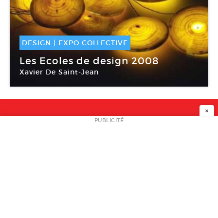
DESIGN
|
EXPO COLLECTIVE
09 Juil -
24 Août 2008
Les Ecoles de design 2008
Xavier De Saint-Jean
Galerie le French Design by Via
×
NEWSLETTER
PUBLICITÉ
L