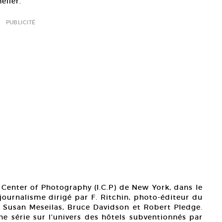
elier.
PUBLICITÉ
l Center of Photography (I.C.P) de New York, dans le
urnalisme dirigé par F. Ritchin, photo-éditeur du
ec Susan Meseilas, Bruce Davidson et Robert Pledge.
ne série sur l’univers des hôtels subventionnés par