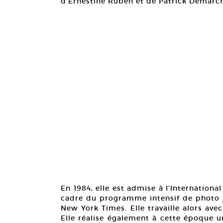
d’Ernestine Ruben et de Patrick Demarch
En 1984, elle est admise à l’Internationa
cadre du programme intensif de photo jo
New York Times. Elle travaille alors av
Elle réalise également à cette époque u