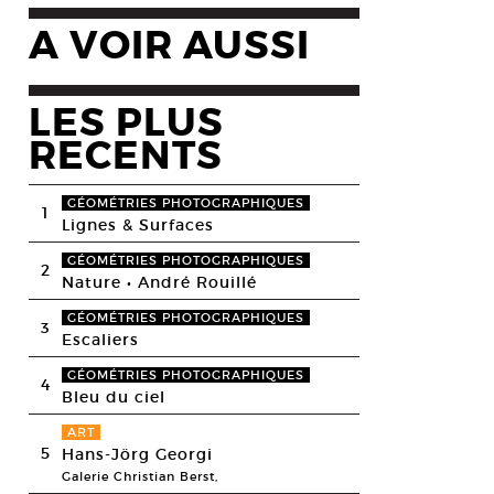
A VOIR AUSSI
LES PLUS
RECENTS
GÉOMÉTRIES PHOTOGRAPHIQUES
1
Lignes & Surfaces
GÉOMÉTRIES PHOTOGRAPHIQUES
2
Nature • André Rouillé
GÉOMÉTRIES PHOTOGRAPHIQUES
3
Escaliers
GÉOMÉTRIES PHOTOGRAPHIQUES
4
Bleu du ciel
ART
5
Hans-Jörg Georgi
Galerie Christian Berst,