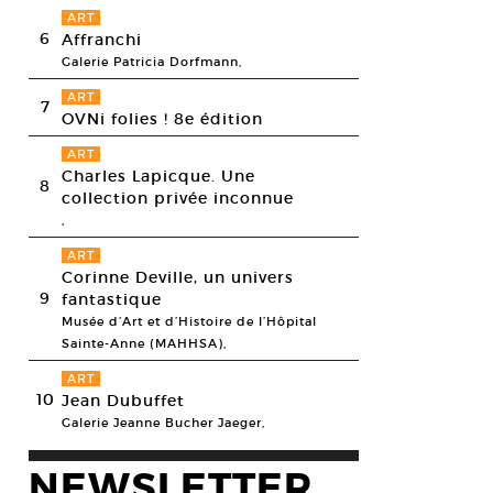
ART
6
Affranchi
Galerie Patricia Dorfmann,
ART
7
OVNi folies ! 8e édition
ART
Charles Lapicque. Une
8
collection privée inconnue
,
ART
Corinne Deville, un univers
9
fantastique
Musée d’Art et d’Histoire de l’Hôpital
Sainte-Anne (MAHHSA),
ART
10
Jean Dubuffet
Galerie Jeanne Bucher Jaeger,
NEWSLETTER