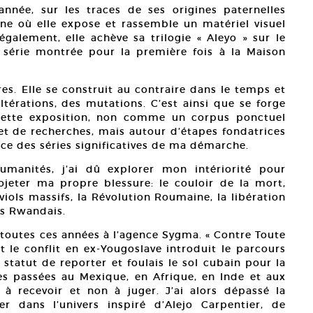
nnée, sur les traces de ses origines paternelles
ne où elle expose et rassemble un matériel visuel
alement, elle achève sa trilogie « Aleyo » sur le
, série montrée pour la première fois à la Maison
res. Elle se construit au contraire dans le temps et
térations, des mutations. C’est ainsi que se forge
é cette exposition, non comme un corpus ponctuel
 et de recherches, mais autour d’étapes fondatrices
e des séries significatives de ma démarche.
manités, j’ai dû explorer mon intériorité pour
ojeter ma propre blessure: le couloir de la mort,
 viols massifs, la Révolution Roumaine, la libération
és Rwandais.
 toutes ces années à l’agence Sygma. « Contre Toute
nt le conflit en ex-Yougoslave introduit le parcours
 statut de reporter et foulais le sol cubain pour la
es passées au Mexique, en Afrique, en Inde et aux
à recevoir et non à juger. J’ai alors dépassé la
er dans l’univers inspiré d’Alejo Carpentier, de