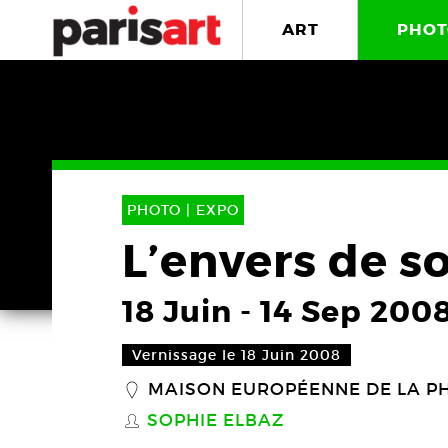
ART
PHOT
PHOTO |
EXPO
L’envers de so
18 Juin
-
14 Sep 200
Vernissage le 18 Juin 2008
MAISON EUROPÉENNE DE LA P
_
SOPHIE ELBAZ
S