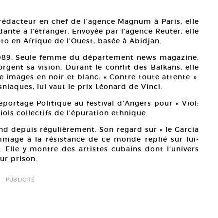
 rédacteur en chef de l’agence Magnum à Paris, elle
nte à l’étranger. Envoyée par l’agence Reuter, elle
o en Afrique de l’Ouest, basée à Abidjan.
 1989. Seule femme du département news magazine,
gent sa vision. Durant le conflit des Balkans, elle
te images en noir et blanc: « Contre toute attente ».
sniaques, lui vaut le prix Léonard de Vinci.
Reportage Politique au festival d’Angers pour « Viol:
ols collectifs de l’épuration ethnique.
end depuis régulièrement. Son regard sur « le Garcia
mmage à la résistance de ce monde replié sur lui-
 Elle y montre des artistes cubains dont l’univers
eur prison.
PUBLICITÉ