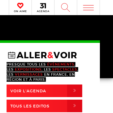
m
W
ON AIME
AGENDA
ALLER
&
VOIR
@
PRESQUE TOUS LES
ÉVÈNEMENTS
,
LES
EXPOSITIONS
, LES
SPECTACLES
,
LES
VERNISSAGES
EN FRANCE, EN
RÉGION ET À PARIS.
,
VOIR L'AGENDA
,
TOUS LES EDITOS