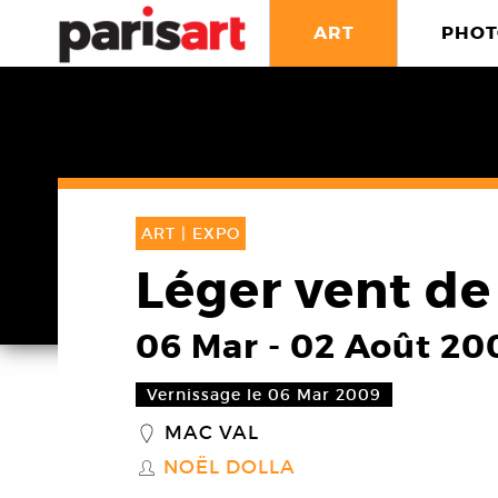
ART
PHOT
ART |
EXPO
Léger vent de
06 Mar
-
02 Août 20
Vernissage le 06 Mar 2009
MAC VAL
_
NOËL DOLLA
S