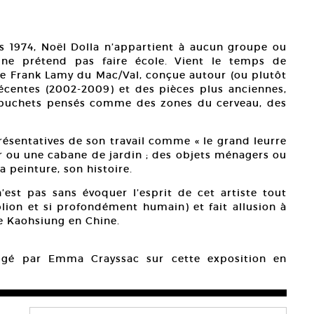
is 1974, Noël Dolla n’appartient à aucun groupe ou
ne prétend pas faire école. Vient le temps de
ire Frank Lamy du Mac/Val, conçue autour (ou plutôt
 récentes (2002-2009) et des pièces plus anciennes,
trébuchets pensés comme des zones du cerveau, des
résentatives de son travail comme « le grand leurre
ir ou une cabane de jardin ; des objets ménagers ou
la peinture, son histoire.
n’est pas sans évoquer l’esprit de cet artiste tout
blion et si profondément humain) et fait allusion à
e Kaohsiung en Chine.
édigé par Emma Crayssac sur cette exposition en