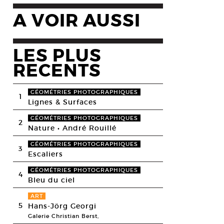
A VOIR AUSSI
LES PLUS
RECENTS
GÉOMÉTRIES PHOTOGRAPHIQUES
1
Lignes & Surfaces
GÉOMÉTRIES PHOTOGRAPHIQUES
2
Nature • André Rouillé
GÉOMÉTRIES PHOTOGRAPHIQUES
3
Escaliers
GÉOMÉTRIES PHOTOGRAPHIQUES
4
Bleu du ciel
ART
5
Hans-Jörg Georgi
Galerie Christian Berst,