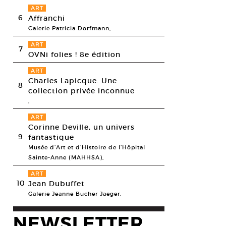
ART
6
Affranchi
Galerie Patricia Dorfmann,
ART
7
OVNi folies ! 8e édition
ART
Charles Lapicque. Une
8
collection privée inconnue
,
ART
Corinne Deville, un univers
9
fantastique
Musée d’Art et d’Histoire de l’Hôpital
Sainte-Anne (MAHHSA),
ART
10
Jean Dubuffet
Galerie Jeanne Bucher Jaeger,
NEWSLETTER