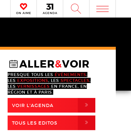
m
W
ON AIME
AGENDA
ALLER
&
VOIR
@
PRESQUE TOUS LES
ÉVÈNEMENTS
,
LES
EXPOSITIONS
, LES
SPECTACLES
,
LES
VERNISSAGES
EN FRANCE, EN
RÉGION ET À PARIS.
,
VOIR L'AGENDA
,
TOUS LES EDITOS