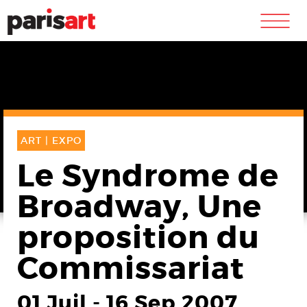
m
ART |
EXPO
Le Syndrome de
Broadway, Une
proposition du
Commissariat
01 Juil
-
16 Sep 2007