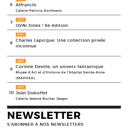
6
Affranchi
Galerie Patricia Dorfmann,
ART
7
OVNi folies ! 8e édition
ART
Charles Lapicque. Une collection privée
8
inconnue
,
ART
Corinne Deville, un univers fantastique
9
Musée d’Art et d’Histoire de l’Hôpital Sainte-Anne
(MAHHSA),
ART
10
Jean Dubuffet
Galerie Jeanne Bucher Jaeger,
NEWSLETTER
S’ABONNER À NOS NEWSLETTERS