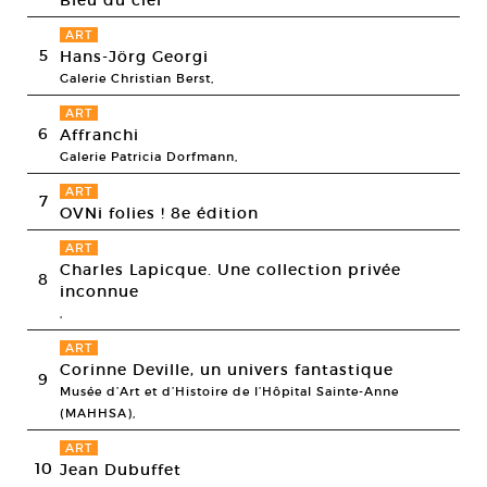
Bleu du ciel
ART
5
Hans-Jörg Georgi
Galerie Christian Berst,
ART
6
Affranchi
Galerie Patricia Dorfmann,
ART
7
OVNi folies ! 8e édition
ART
Charles Lapicque. Une collection privée
8
inconnue
,
ART
Corinne Deville, un univers fantastique
9
Musée d’Art et d’Histoire de l’Hôpital Sainte-Anne
(MAHHSA),
ART
10
Jean Dubuffet