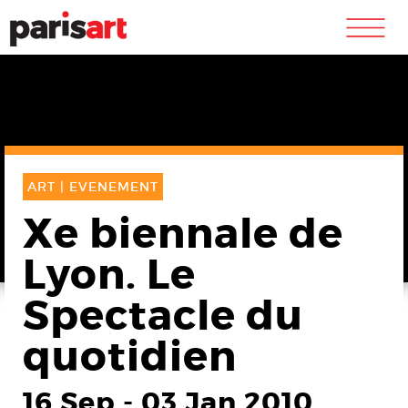
m
ART |
EVENEMENT
Xe biennale de
Lyon. Le
Spectacle du
quotidien
16 Sep
-
03 Jan 2010