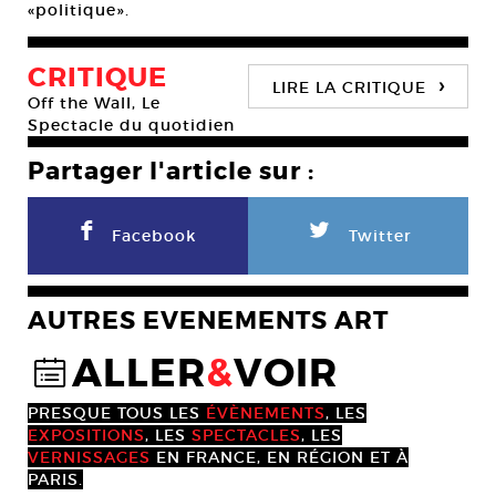
«politique».
CRITIQUE
›
LIRE LA CRITIQUE
Off the Wall, Le
Spectacle du quotidien
Partager l'article sur :
F
L
Facebook
Twitter
AUTRES EVENEMENTS ART
ALLER
&
VOIR
@
PRESQUE TOUS LES
ÉVÈNEMENTS
, LES
EXPOSITIONS
, LES
SPECTACLES
, LES
VERNISSAGES
EN FRANCE, EN RÉGION ET À
PARIS.