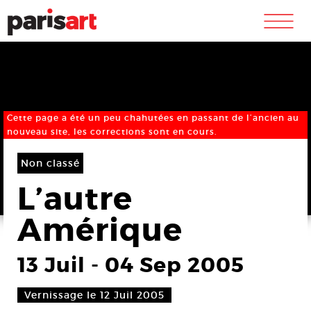
m
Cette page a été un peu chahutées en passant de l’ancien au
nouveau site, les corrections sont en cours.
Non classé
L’autre
Amérique
13 Juil
-
04 Sep 2005
Vernissage le 12 Juil 2005