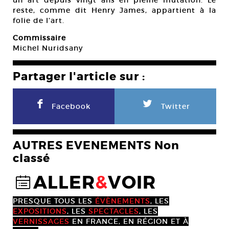
un art depuis vingt ans en pleine mutation. Le
reste, comme dit Henry James, appartient à la
folie de l’art.
Commissaire
Michel Nuridsany
Partager l'article sur :
F
L
Facebook
Twitter
AUTRES EVENEMENTS Non
classé
ALLER
&
VOIR
@
PRESQUE TOUS LES
ÉVÈNEMENTS
, LES
EXPOSITIONS
, LES
SPECTACLES
, LES
VERNISSAGES
EN FRANCE, EN RÉGION ET À