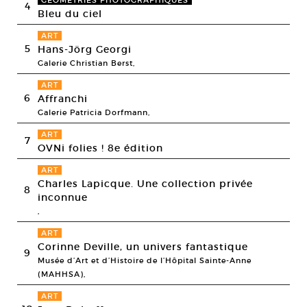
GÉOMÉTRIES PHOTOGRAPHIQUES
4
Bleu du ciel
ART
5
Hans-Jörg Georgi
Galerie Christian Berst,
ART
6
Affranchi
Galerie Patricia Dorfmann,
ART
7
OVNi folies ! 8e édition
ART
Charles Lapicque. Une collection privée
8
inconnue
,
ART
Corinne Deville, un univers fantastique
9
Musée d’Art et d’Histoire de l’Hôpital Sainte-Anne
(MAHHSA),
ART