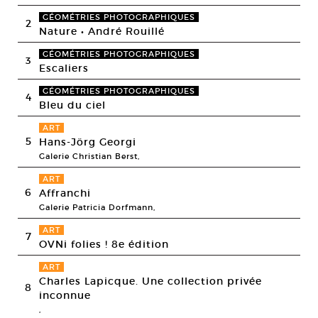
GÉOMÉTRIES PHOTOGRAPHIQUES
2
Nature • André Rouillé
GÉOMÉTRIES PHOTOGRAPHIQUES
3
Escaliers
GÉOMÉTRIES PHOTOGRAPHIQUES
4
Bleu du ciel
ART
5
Hans-Jörg Georgi
Galerie Christian Berst,
ART
6
Affranchi
Galerie Patricia Dorfmann,
ART
7
OVNi folies ! 8e édition
ART
Charles Lapicque. Une collection privée
8
inconnue
,