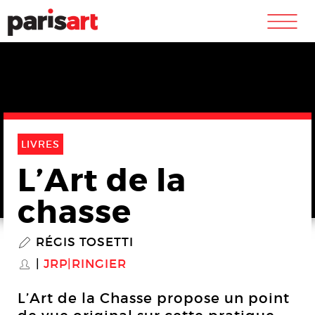
m
LIVRES
L’Art de la
chasse
RÉGIS TOSETTI
P
JRP|RINGIER
S
L’Art de la Chasse propose un point