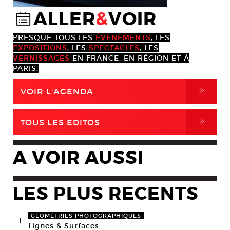
ALLER
&
VOIR
@
PRESQUE TOUS LES
ÉVÈNEMENTS
, LES
EXPOSITIONS
, LES
SPECTACLES
, LES
VERNISSAGES
EN FRANCE, EN RÉGION ET À
PARIS.
,
VOIR L'AGENDA
,
TOUS LES EDITOS
A VOIR AUSSI
LES PLUS RECENTS
GÉOMÉTRIES PHOTOGRAPHIQUES
1
Lignes & Surfaces