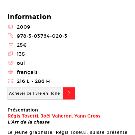
Information
@
2009
2
978-3-03764-020-3
\
25€
E
135
Z
oui
4
français
}
216 L - 286 H
b
Acheter ce livre en ligne
Présentation
Régis Tosetti, Joël Vaheron, Yann Gross
L’Art de la chasse
Le jeune graphiste, Régis Tosetti, suisse présente