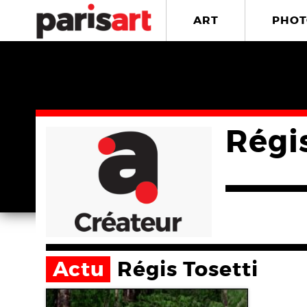
ART
PHOT
Régis
Actu
Régis Tosetti