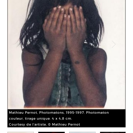
Mat
d’e
Cou
Mathieu Pernot, Photomatons, 1995-1997. Photomaton
couleur, tirage unique. 4 x 4,8 cm.
Courtesy de l’artiste, © Mathieu Pernot