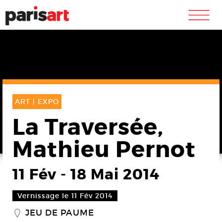
m
ART |
EXPO
La Traversée,
Mathieu Pernot
11 Fév
-
18 Mai 2014
Vernissage le 11 Fév 2014
JEU DE PAUME
_