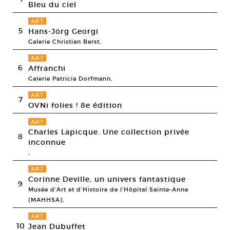
Bleu du ciel
ART
5
Hans-Jörg Georgi
Galerie Christian Berst,
ART
6
Affranchi
Galerie Patricia Dorfmann,
ART
7
OVNi folies ! 8e édition
ART
Charles Lapicque. Une collection privée
8
inconnue
,
ART
Corinne Deville, un univers fantastique
9
Musée d’Art et d’Histoire de l’Hôpital Sainte-Anne
(MAHHSA),
ART
10
Jean Dubuffet