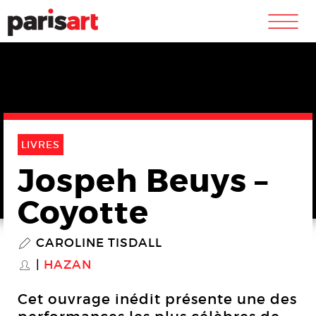
m
LIVRES
Jospeh Beuys –
Coyotte
CAROLINE TISDALL
P
HAZAN
S
Cet ouvrage inédit présente une des