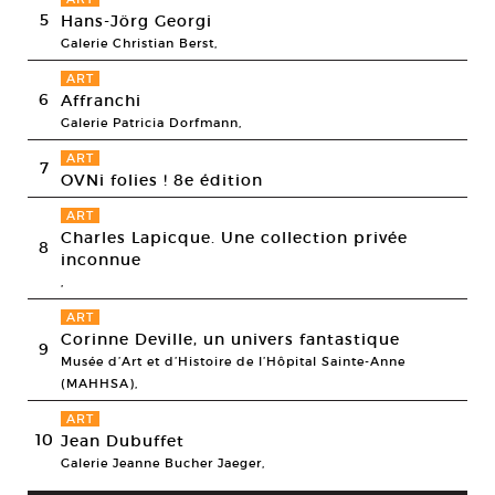
5
Hans-Jörg Georgi
Galerie Christian Berst,
ART
6
Affranchi
Galerie Patricia Dorfmann,
ART
7
OVNi folies ! 8e édition
ART
Charles Lapicque. Une collection privée
8
inconnue
,
ART
Corinne Deville, un univers fantastique
9
Musée d’Art et d’Histoire de l’Hôpital Sainte-Anne
(MAHHSA),
ART
10
Jean Dubuffet
Galerie Jeanne Bucher Jaeger,