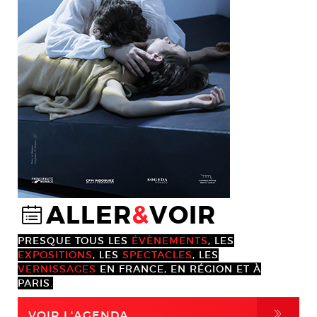
ALLER
&
VOIR
@
PRESQUE TOUS LES
ÉVÈNEMENTS
, LES
EXPOSITIONS
, LES
SPECTACLES
, LES
VERNISSAGES
EN FRANCE, EN RÉGION ET À
PARIS.
,
VOIR L'AGENDA