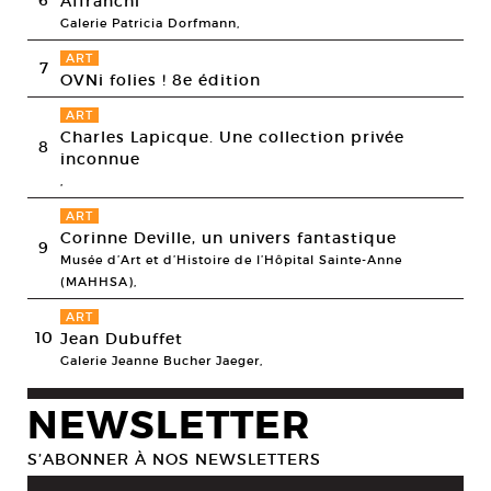
6
Affranchi
Galerie Patricia Dorfmann,
ART
7
OVNi folies ! 8e édition
ART
Charles Lapicque. Une collection privée
8
inconnue
,
ART
Corinne Deville, un univers fantastique
9
Musée d’Art et d’Histoire de l’Hôpital Sainte-Anne
(MAHHSA),
ART
10
Jean Dubuffet
Galerie Jeanne Bucher Jaeger,
NEWSLETTER
S’ABONNER À NOS NEWSLETTERS