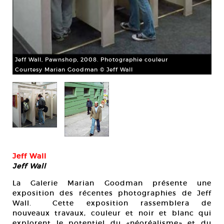
Jeff Wall, Pawnshop, 2008. Photographie couleur
Courtesy Marian Goodman © Jeff Wall
ur
Jef
Co
Jeff Wall
Jeff Wall
La Galerie Marian Goodman présente une
exposition des récentes photographies de Jeff
Wall. Cette exposition rassemblera de
nouveaux travaux, couleur et noir et blanc qui
explorent le potentiel du «néoréalisme» et du