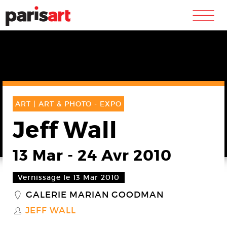
m
ART |
ART & PHOTO -
EXPO
Jeff Wall
13 Mar
-
24 Avr 2010
Vernissage le 13 Mar 2010
GALERIE MARIAN GOODMAN
_
JEFF WALL
S