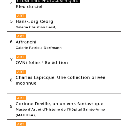
GÉOMÉTRIES PHOTOGRAPHIQUES
4
Bleu du ciel
ART
5
Hans-Jörg Georgi
Galerie Christian Berst,
ART
6
Affranchi
Galerie Patricia Dorfmann,
ART
7
OVNi folies ! 8e édition
ART
Charles Lapicque. Une collection privée
8
inconnue
,
ART
Corinne Deville, un univers fantastique
9
Musée d’Art et d’Histoire de l’Hôpital Sainte-Anne
(MAHHSA),
ART