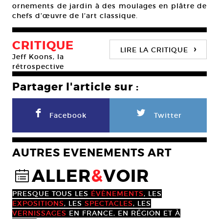
ornements de jardin à des moulages en plâtre de
chefs d’œuvre de l’art classique.
CRITIQUE
›
LIRE LA CRITIQUE
Jeff Koons, la
rétrospective
Partager l'article sur :
F
L
Facebook
Twitter
AUTRES EVENEMENTS ART
ALLER
&
VOIR
@
PRESQUE TOUS LES
ÉVÈNEMENTS
, LES
EXPOSITIONS
, LES
SPECTACLES
, LES
VERNISSAGES
EN FRANCE, EN RÉGION ET À