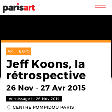
m
ART |
EXPO
Jeff Koons, la
rétrospective
26 Nov
-
27 Avr 2015
Vernissage le 26 Nov 2014
CENTRE POMPIDOU PARIS
_