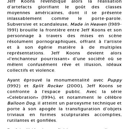
Jeff Koons revendique alors la réalisation
d’artefacts glorifiant le goût des classes
moyennes américaines, dont il se présente
inlassablement comme le porte-parole.
Subversive et scandaleuse,
Made in Heaven
(1989-
1991) brouille la frontière entre Jeff Koons et son
personnage à travers des mises en scène
résolument pornographiques, offrant à l’artiste
et à son égérie matière à de multiples
représentations. Jeff Koons devient alors
«l’enchanteur pourrissant» d’une société où se
mêlent confusément rêve et illusion, idéaux
collectifs et violence.
Ayant éprouvé la monumentalité avec
Puppy
(1992) et
Split Rocker
(2000), Jeff Koons se
confronte à l’espace public. Avec la série
«Celebration» (1994), et notamment le célèbre
Balloon Dog
, il atteint un paroxysme technique et
porte à son apogée la transfiguration d’objets
triviaux en formes sculpturales accomplies,
rutilantes et gonflées.