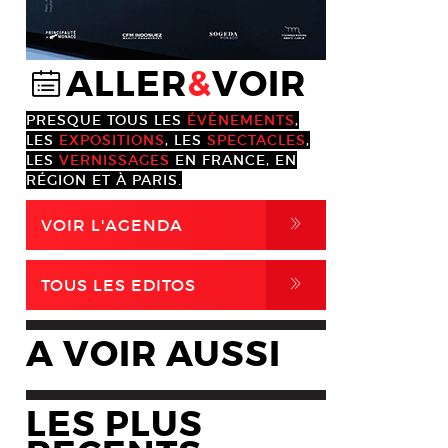
ALLER
&
VOIR
@
PRESQUE TOUS LES
ÉVÈNEMENTS
,
LES
EXPOSITIONS
, LES
SPECTACLES
,
LES
VERNISSAGES
EN FRANCE, EN
RÉGION ET À PARIS.
,
VOIR L'AGENDA
,
TOUS LES EDITOS
A VOIR AUSSI
LES PLUS