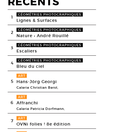
RECENTS
GÉOMÉTRIES PHOTOGRAPHIQUES
1
Lignes & Surfaces
GÉOMÉTRIES PHOTOGRAPHIQUES
2
Nature • André Rouillé
GÉOMÉTRIES PHOTOGRAPHIQUES
3
Escaliers
GÉOMÉTRIES PHOTOGRAPHIQUES
4
Bleu du ciel
ART
5
Hans-Jörg Georgi
Galerie Christian Berst,
ART
6
Affranchi
Galerie Patricia Dorfmann,
ART
7
OVNi folies ! 8e édition