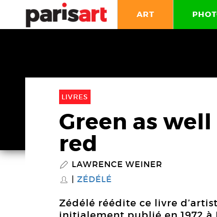
ART
PHOT
LIVRES
Green as well 
red
LAWRENCE WEINER
P
ZÉDÉLÉ
S
Zédélé réédite ce livre d’arti
initialement publié en 1972 à