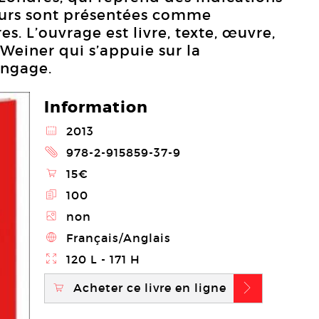
leurs sont présentées comme
s. L’ouvrage est livre, texte, œuvre,
Weiner qui s’appuie sur la
angage.
Information
@
2013
2
978-2-915859-37-9
\
15€
E
100
Z
non
4
Français/Anglais
}
120 L - 171 H
Acheter ce livre en ligne
\
b