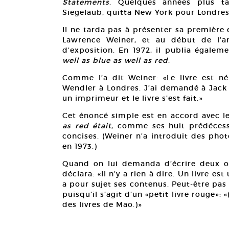
Statements
. Quelques années plus ta
Siegelaub, quitta New York pour Londres
Il ne tarda pas à présenter sa première
Lawrence Weiner, et au début de l’a
d’exposition. En 1972, il publia égalem
well as blue as well as red
.
Comme l’a dit Weiner: «Le livre est né
Wendler à Londres. J’ai demandé à Jack s’i
un imprimeur et le livre s’est fait.»
Cet énoncé simple est en accord avec le
as red était
, comme ses huit prédécess
concises. (Weiner n’a introduit des pho
en 1973.)
Quand on lui demanda d’écrire deux ou 
déclara: «Il n’y a rien à dire. Un livre est
a pour sujet ses contenus. Peut-être pas d
puisqu’il s’agit d’un «petit livre rouge»: 
des livres de Mao.)»