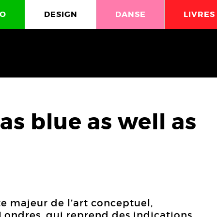
O
DESIGN
DANSE
LIVRES
as blue as well as
ste majeur de l’art conceptuel,
 Londres, qui reprend des indications