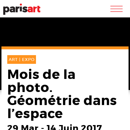
m
ART |
EXPO
Mois de la
photo.
Géométrie dans
l’espace
29 Mar
-
14 Juin 2017