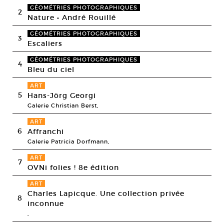
GÉOMÉTRIES PHOTOGRAPHIQUES
2
Nature • André Rouillé
GÉOMÉTRIES PHOTOGRAPHIQUES
3
Escaliers
GÉOMÉTRIES PHOTOGRAPHIQUES
4
Bleu du ciel
ART
5
Hans-Jörg Georgi
Galerie Christian Berst,
ART
6
Affranchi
Galerie Patricia Dorfmann,
ART
7
OVNi folies ! 8e édition
ART
Charles Lapicque. Une collection privée
8
inconnue
,