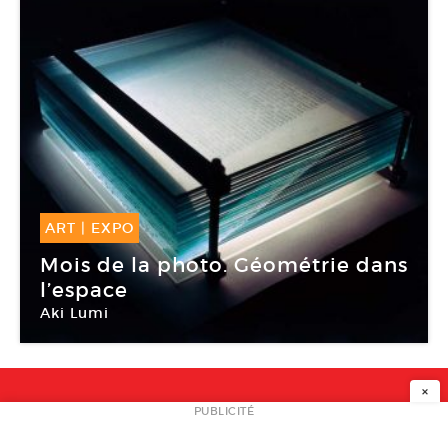
ART
|
EXPO
29 Mar -
14 Juin 2017
Mois de la photo. Géométrie dans
l’espace
Aki Lumi
Topographie de l’art
×
NEWSLETTER
PUBLICITÉ