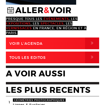
ALLER
&
VOIR
@
PRESQUE TOUS LES
ÉVÈNEMENTS
, LES
EXPOSITIONS
, LES
SPECTACLES
, LES
VERNISSAGES
EN FRANCE, EN RÉGION ET À
PARIS.
,
VOIR L'AGENDA
,
TOUS LES EDITOS
A VOIR AUSSI
LES PLUS RECENTS
GÉOMÉTRIES PHOTOGRAPHIQUES
1
Lignes & Surfaces