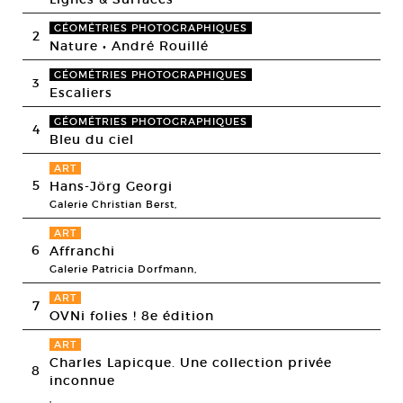
GÉOMÉTRIES PHOTOGRAPHIQUES
2
Nature • André Rouillé
GÉOMÉTRIES PHOTOGRAPHIQUES
3
Escaliers
GÉOMÉTRIES PHOTOGRAPHIQUES
4
Bleu du ciel
ART
5
Hans-Jörg Georgi
Galerie Christian Berst,
ART
6
Affranchi
Galerie Patricia Dorfmann,
ART
7
OVNi folies ! 8e édition
ART
Charles Lapicque. Une collection privée
8
inconnue
,