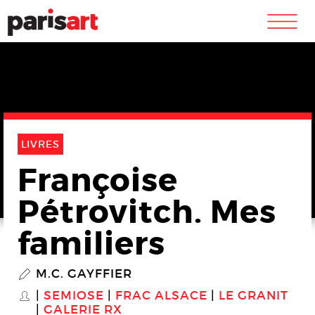
m
LIVRES
Françoise
Pétrovitch. Mes
familiers
M.C. GAYFFIER
P
SEMIOSE
FRAC ALSACE
LE GRANIT
S
GALERIE RX