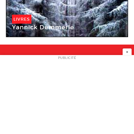
LIVRES
Yannick Demmerle
×
NEWSLETTER
PUBLICITÉ
L
A PROPOS
PLAN MEDIA