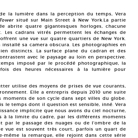
 de la lumière dans la perception du temps, Vera
Tower
situé sur Main Street à New York.La partie
ée abrite quatre gigantesques horloges, chacune
x. Les cadrans vitrés permettent les échanges de
et offrent une vue sur quatre quartiers de New York.
a installé sa camera obscura. Les photographies en
en distincts. La surface plane du cadran et des
contrastent avec le paysage au loin en perspective.
temps imposé par le procédé photographique, la
fois des heures nécessaires à la lumière pour
utter utilise des moyens de prises de vue courants,
ironnement. Elle a entrepris depuis 2010 une suite
s moments de son cycle dans sept villes du globe.
s le temps dont il question est sensible, inné. Vera
issance implicite que nous avons du ciel nocturne,
s à la limite du cadre, par les différents moments
t par le passage des nuages ou de l’ombre de la
 de vue est souvent très court, parfois un quart de
e-même la remarque, elle rejoint dans cette série