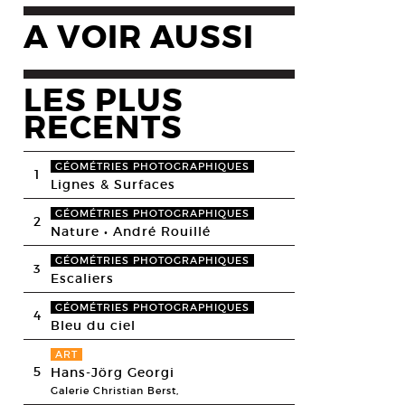
A VOIR AUSSI
LES PLUS
RECENTS
GÉOMÉTRIES PHOTOGRAPHIQUES
1
Lignes & Surfaces
GÉOMÉTRIES PHOTOGRAPHIQUES
2
Nature • André Rouillé
GÉOMÉTRIES PHOTOGRAPHIQUES
3
Escaliers
GÉOMÉTRIES PHOTOGRAPHIQUES
4
Bleu du ciel
ART
5
Hans-Jörg Georgi
Galerie Christian Berst,