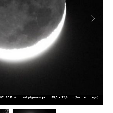
011 2011. Archival pigment print. 55,8 x 72,6 cm (format image)
Vera 
252,7
Court