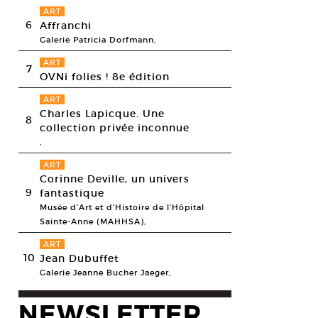
ART
6
Affranchi
Galerie Patricia Dorfmann,
ART
7
OVNi folies ! 8e édition
ART
Charles Lapicque. Une
8
collection privée inconnue
,
ART
Corinne Deville, un univers
9
fantastique
Musée d’Art et d’Histoire de l’Hôpital
Sainte-Anne (MAHHSA),
ART
10
Jean Dubuffet
Galerie Jeanne Bucher Jaeger,
Lutter, Rheinbraun, XVIII: September 5, 2006 2006. Unique camera obscur
 x 284,5 cm (total format image)
NEWSLETTER
esy galerie Xippas (Paris), © Vera Lutter