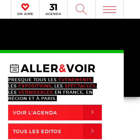
m
W
ON AIME
AGENDA
ALLER
&
VOIR
@
PRESQUE TOUS LES
ÉVÈNEMENTS
,
LES
EXPOSITIONS
, LES
SPECTACLES
,
LES
VERNISSAGES
EN FRANCE, EN
RÉGION ET À PARIS.
,
VOIR L'AGENDA
,
TOUS LES EDITOS