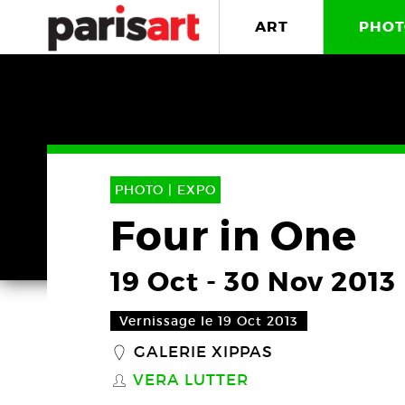
ART
PHOT
PHOTO |
EXPO
Four in One
19 Oct
-
30 Nov 2013
Vernissage le 19 Oct 2013
GALERIE XIPPAS
_
VERA LUTTER
S