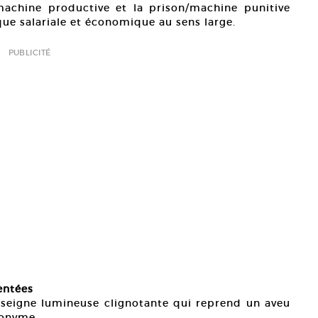
machine productive et la prison/machine punitive
e salariale et économique au sens large.
PUBLICITÉ
entées
seigne lumineuse clignotante qui reprend un aveu
nonyme.