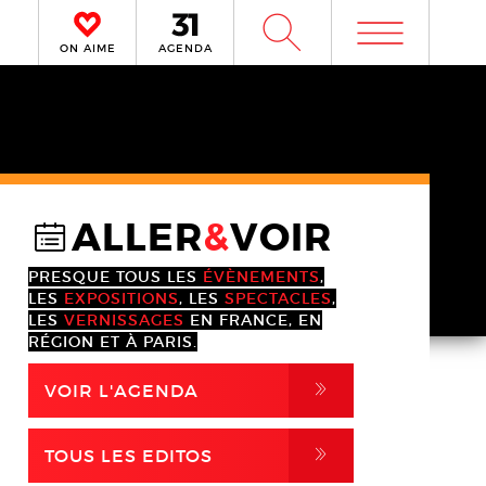
m
W
ON AIME
AGENDA
ALLER
&
VOIR
@
PRESQUE TOUS LES
ÉVÈNEMENTS
,
LES
EXPOSITIONS
, LES
SPECTACLES
,
LES
VERNISSAGES
EN FRANCE, EN
RÉGION ET À PARIS.
,
VOIR L'AGENDA
,
TOUS LES EDITOS