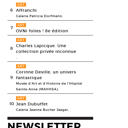
ART
6
Affranchi
Galerie Patricia Dorfmann,
ART
7
OVNi folies ! 8e édition
ART
Charles Lapicque. Une
8
collection privée inconnue
,
ART
Corinne Deville, un univers
9
fantastique
Musée d’Art et d’Histoire de l’Hôpital
Sainte-Anne (MAHHSA),
ART
10
Jean Dubuffet
Galerie Jeanne Bucher Jaeger,
NEWSLETTER