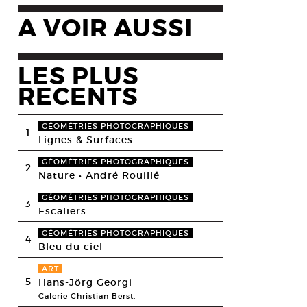
A VOIR AUSSI
LES PLUS
RECENTS
GÉOMÉTRIES PHOTOGRAPHIQUES
1
Lignes & Surfaces
GÉOMÉTRIES PHOTOGRAPHIQUES
2
Nature • André Rouillé
GÉOMÉTRIES PHOTOGRAPHIQUES
3
Escaliers
GÉOMÉTRIES PHOTOGRAPHIQUES
4
Bleu du ciel
ART
5
Hans-Jörg Georgi
Galerie Christian Berst,