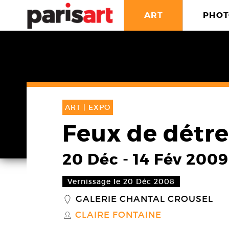
ART
PHOT
ART |
EXPO
Feux de détr
20 Déc
-
14 Fév 2009
Vernissage le 20 Déc 2008
GALERIE CHANTAL CROUSEL
_
CLAIRE FONTAINE
S