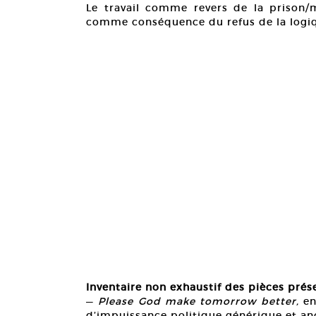
Le travail comme revers de la prison/
comme conséquence du refus de la logiqu
Inventaire non exhaustif des pièces prés
—
Please God make tomorrow better,
en
d’impuissance politique générique et a