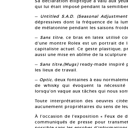
Sa déclaration elliptique a valu aux ye
qui lui était imposé pendant la semiliber
—
Untitled S.A.D. (Seasonal Adjustment
dépressives dont la fréquence de la lu
de mélatonine pendant les saisons froid
—
Sans titre
, ce bras en latex utilisé 
d’une montre Rolex est un portrait de l
capitaliste actuel. Ce geste plastique,
aussi une mise en abîme de la sculpture
—
Sans titre,(Mugs)
ready-made inspiré 
les lieux de travail.
—
Optic
, deux fontaines à eau normaleme
de whisky qui évoquent la nécessité
lorsqu’on vaque aux tâches qui nous son
Toute interprétation des oeuvres citées
aucunement propriétaires du sens de leur
À l’occasion de l’exposition « Feux de 
communiqués de presse pour transmett
possible sans les enrober d’information