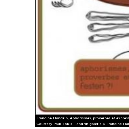
Francine Flandrin, Aphorismes, proverbes et express
Courtesy Paul-Louis Flandrin galerie © Francine Fla