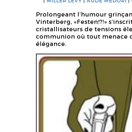
MILLER LÉVY
AUDE MEDORI
Prolongeant l’humour grinçan
Vinterberg, «Festen!?!» s’inscr
cristallisateurs de tensions él
communion où tout menace de 
élégance.