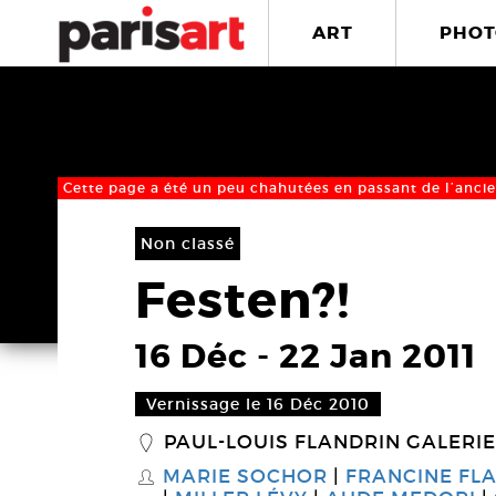
ART
PHOT
Cette page a été un peu chahutées en passant de l’ancie
Non classé
Festen?!
16 Déc
-
22 Jan 2011
Vernissage le 16 Déc 2010
PAUL-LOUIS FLANDRIN GALERIE
_
MARIE SOCHOR
FRANCINE FLA
S