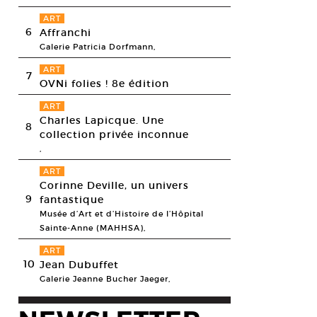
ART
6
Affranchi
Galerie Patricia Dorfmann,
ART
7
OVNi folies ! 8e édition
ART
Charles Lapicque. Une
8
collection privée inconnue
,
ART
ine Flandrin,
Aphorismes, proverbes et expressions #83
, carton officiel,
Corinne Deville, un univers
esy Paul-Louis Flandrin galerie © Francine Flandrin
9
fantastique
Musée d’Art et d’Histoire de l’Hôpital
Sainte-Anne (MAHHSA),
ART
10
Jean Dubuffet
Galerie Jeanne Bucher Jaeger,