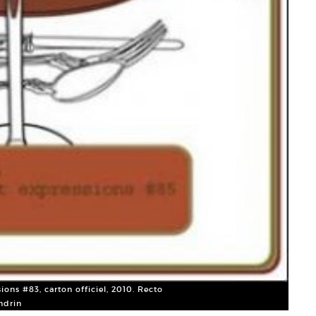
ions #83, carton officiel, 2010. Recto
ndrin