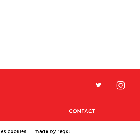
L
CONTACT
es cookies
made by reqst