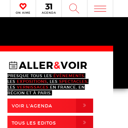
m
W
ON AIME
AGENDA
ALLER
&
VOIR
@
PRESQUE TOUS LES
ÉVÈNEMENTS
,
LES
EXPOSITIONS
, LES
SPECTACLES
,
LES
VERNISSAGES
EN FRANCE, EN
RÉGION ET À PARIS.
,
VOIR L'AGENDA
,
TOUS LES EDITOS