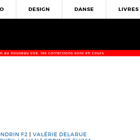
O
DESIGN
DANSE
LIVRES
n au nouveau site, les corrections sont en cours.
NDRIN F2
VALÉRIE DELARUE