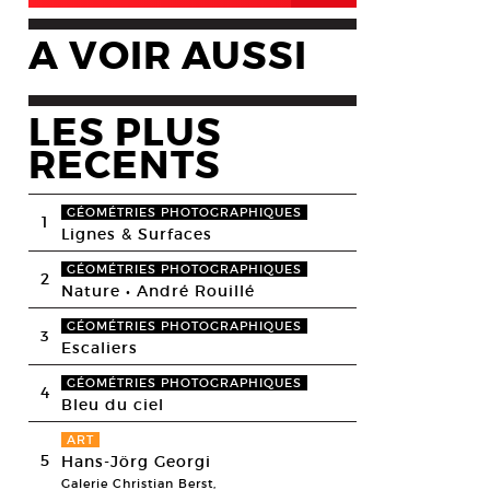
A VOIR AUSSI
LES PLUS
RECENTS
GÉOMÉTRIES PHOTOGRAPHIQUES
1
Lignes & Surfaces
GÉOMÉTRIES PHOTOGRAPHIQUES
2
Nature • André Rouillé
GÉOMÉTRIES PHOTOGRAPHIQUES
3
Escaliers
GÉOMÉTRIES PHOTOGRAPHIQUES
4
Bleu du ciel
ART
5
Hans-Jörg Georgi
Galerie Christian Berst,