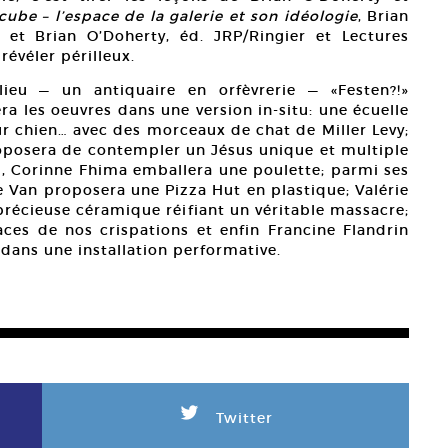
cube – l’espace de la galerie et son idéologie
, Brian
e et Brian O’Doherty, éd. JRP/Ringier et Lectures
révéler périlleux.
ieu — un antiquaire en orfèvrerie — «Festen?!»
ra les oeuvres dans une version in-situ: une écuelle
ur chien… avec des morceaux de chat de Miller Levy;
proposera de contempler un Jésus unique et multiple
ti, Corinne Fhima emballera une poulette; parmi ses
e Van proposera une Pizza Hut en plastique; Valérie
précieuse céramique réifiant un véritable massacre;
aces de nos crispations et enfin Francine Flandrin
e dans une installation performative.
L
Twitter