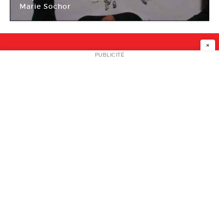
Marie Sochor
Paul-Louis Flandrin galerie
×
NEWSLETTER
PUBLICITÉ
L
A PROPOS
PLAN MEDIA
PARTENAIRES
CONTACT