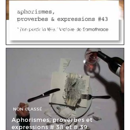
NON CLASSÉ
13 Jan -
10 Fév 2009
Aphorismes, proverbes et
expressions # 43 et # 44
Francine Flandrin F2
Paul-Louis Flandrin galerie
NON CLASSÉ
12 Nov -
11 Déc 2008
Aphorismes, proverbes et
expressions # 38 et # 39