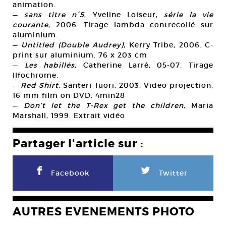
animation.
—
sans titre n°5
, Yveline Loiseur,
série la vie
courante
, 2006. Tirage lambda contrecollé sur
aluminium.
—
Untitled (Double Audrey)
, Kerry Tribe, 2006. C-
print sur aluminium. 76 x 203 cm
—
Les habillés
, Catherine Larré, 05-07. Tirage
Ilfochrome.
—
Red Shirt
, Santeri Tuori, 2003. Video projection,
16 mm film on DVD. 4min28
—
Don’t let the T-Rex get the children
, Maria
Marshall, 1999. Extrait vidéo
Partager l'article sur :
F
L
Facebook
Twitter
AUTRES EVENEMENTS PHOTO