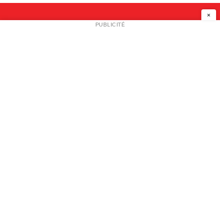
×
NEWSLETTER
PUBLICITÉ
L
A PROPOS
PLAN MEDIA
PARTENAIRES
CONTACT
© 2026 copyright