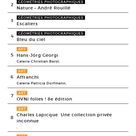
GÉOMÉTRIES PHOTOGRAPHIQUES
2
Nature • André Rouillé
GÉOMÉTRIES PHOTOGRAPHIQUES
3
Escaliers
GÉOMÉTRIES PHOTOGRAPHIQUES
4
Bleu du ciel
ART
5
Hans-Jörg Georgi
Galerie Christian Berst,
ART
6
Affranchi
Galerie Patricia Dorfmann,
ART
7
OVNi folies ! 8e édition
ART
Charles Lapicque. Une collection privée
8
inconnue
,